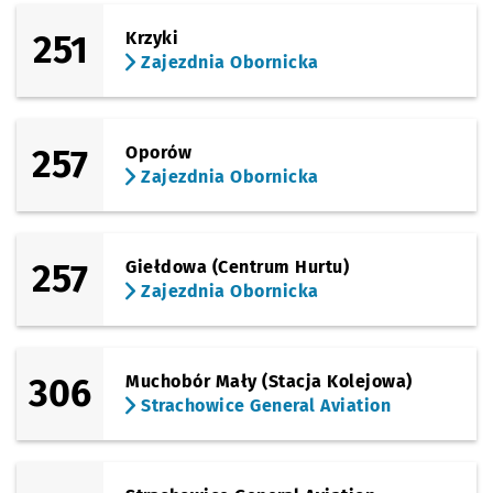
(Kamieńskiego)
Sprawdź propo
Kamieńskiego 
Czas prze
Kamieńskiego (Szpital)
30'
251
Krzyki
Zajezdnia Obornicka
(Kamieńskiego)
Sprawdź propo
Kamieńskiego 
Czas prz
Kamieńskiego (Pętla)
31'
257
Oporów
Zajezdnia Obornicka
257
Giełdowa (Centrum Hurtu)
Zajezdnia Obornicka
306
Muchobór Mały (Stacja Kolejowa)
Strachowice General Aviation