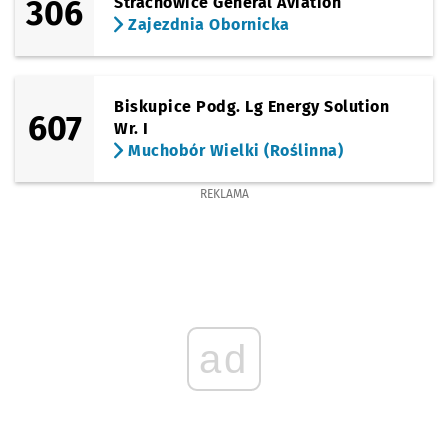
306
Strachowice General Aviation
Zajezdnia Obornicka
Biskupice Podg. Lg Energy Solution
607
Wr. I
Muchobór Wielki (Roślinna)
REKLAMA
ad