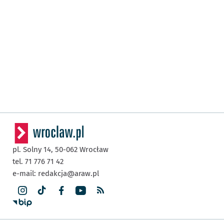
pl. Solny 14,
50-062
Wrocław
tel. 71 776 71 42
e-mail:
redakcja@araw.pl