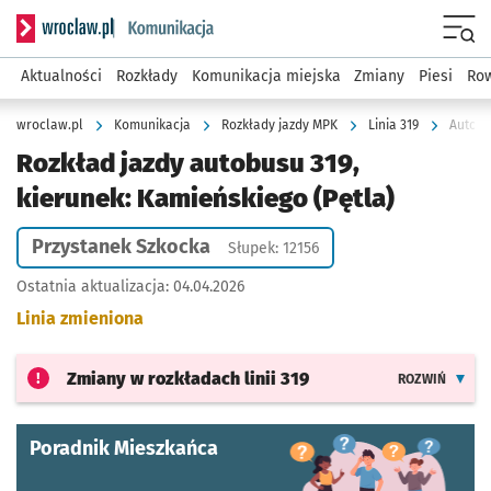
Serwis informacyjny wroclaw.pl podserwis: Komunikacja
Menu
Aktualności
Rozkłady
Komunikacja miejska
Zmiany
Piesi
Row
wroclaw.pl
Komunikacja
Rozkłady jazdy MPK
Linia 319
Autobu
Rozkład jazdy autobusu 319,
kierunek: Kamieńskiego (Pętla)
Przystanek Szkocka
Słupek: 12156
Ostatnia aktualizacja:
04.04.2026
Linia zmieniona
Zmiany w rozkładach
linii 319
ROZWIŃ
Poradnik Mieszkańca