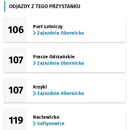
(Grabiszyńska)
ODJAZDY Z TEGO PRZYSTANKU
Sprawdź p
Oporów
Oporów
(Grabiszyńska)
Sprawdź p
Grabiszy
Grabiszyńska (Cmentarz)
106
Port Lotniczy
Zajezdnia Obornicka
(Grabiszyńska)
Sprawdź p
Fiołkowa
Fiołkowa
(Ostrowskiego)
Sprawdź p
FAT
FAT
107
Pracze Odrzańskie
Zajezdnia Obornicka
(Ostrowskiego)
Sprawdź p
Ostrowsk
Ostrowskiego
Przystanek na życzenie
NŻ
(Krzemieniecka)
Sprawdź p
Końcowa
Końcowa
107
Krzyki
Zajezdnia Obornicka
(Krzemieniecka)
Sprawdź p
Krzemien
Krzemieniecka
(Krzemieniecka)
Sprawdź p
Trawowa
Trawowa
119
Racławicka
Sołtysowice
(Stanisławowska)