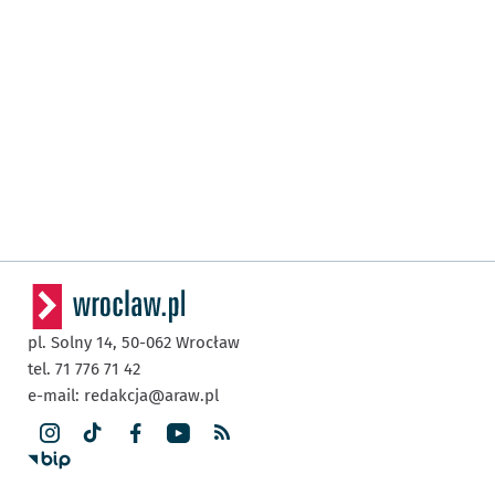
pl. Solny 14,
50-062
Wrocław
tel. 71 776 71 42
e-mail:
redakcja@araw.pl