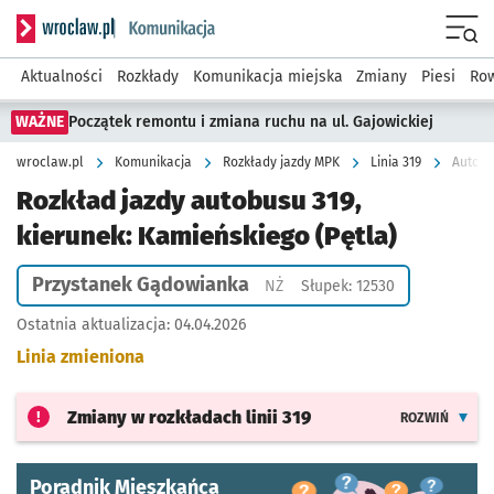
Serwis informacyjny wroclaw.pl podserwis: Komunikacja
Menu
Aktualności
Rozkłady
Komunikacja miejska
Zmiany
Piesi
Row
WAŻNE
Początek remontu i zmiana ruchu na ul. Gajowickiej
wroclaw.pl
Komunikacja
Rozkłady jazdy MPK
Linia 319
Autobu
Rozkład jazdy autobusu 319,
kierunek: Kamieńskiego (Pętla)
Przystanek Gądowianka
Przystanek na życzenie
NŻ
Słupek: 12530
Ostatnia aktualizacja:
04.04.2026
Linia zmieniona
Zmiany w rozkładach
linii 319
ROZWIŃ
Poradnik Mieszkańca