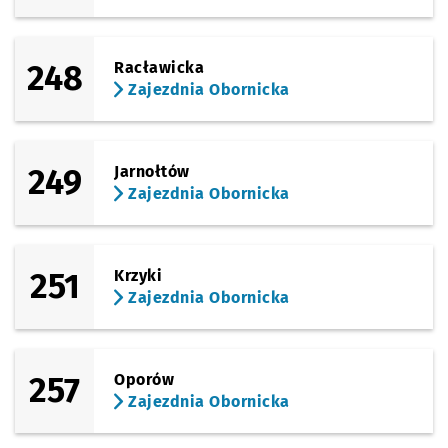
Sprawdź propo
Jutrosińska
Czas prz
Jutrosińska
27'
(Kamieńskiego)
Sprawdź propo
Kamieńskiego 
Czas prze
Kamieńskiego (Szpital)
28'
248
Racławicka
Zajezdnia Obornicka
(Kamieńskiego)
Sprawdź propo
Kamieńskiego 
Czas prze
Kamieńskiego (Pętla)
29'
249
Jarnołtów
Zajezdnia Obornicka
251
Krzyki
Zajezdnia Obornicka
257
Oporów
Zajezdnia Obornicka