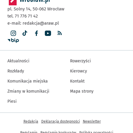
pl. Solny 14,
50-062
Wrocław
tel. 71 776 71 42
e-mail:
redakcja@araw.pl
Aktualności
Rowerzyści
Rozkłady
Kierowcy
Komunikacja miejska
Kontakt
Zmiany w komunikacji
Mapa strony
Piesi
Inne informacje
Redakcja
Deklaracja dostępności
Newsletter
Regulamin
Regulamin konkursów
Polityka prywatności