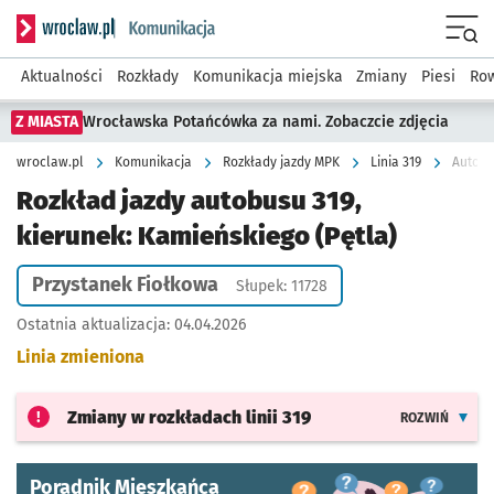
Serwis informacyjny wroclaw.pl podserwis: Komunikacja
Menu
Aktualności
Rozkłady
Komunikacja miejska
Zmiany
Piesi
Row
Z MIASTA
Wrocławska Potańcówka za nami. Zobaczcie zdjęcia
wroclaw.pl
Komunikacja
Rozkłady jazdy MPK
Linia 319
Autobu
Rozkład jazdy autobusu 319,
kierunek: Kamieńskiego (Pętla)
Przystanek Fiołkowa
Słupek: 11728
Ostatnia aktualizacja:
04.04.2026
Linia zmieniona
Zmiany w rozkładach
linii 319
ROZWIŃ
Poradnik Mieszkańca