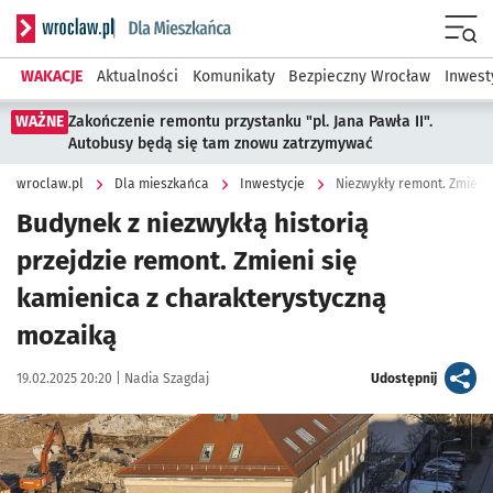
Serwis informacyjny wroclaw.pl podserwis: Dla mieszkańca
Menu
WAKACJE
Aktualności
Komunikaty
Bezpieczny Wrocław
Inwest
WAŻNE
Zakończenie remontu przystanku "pl. Jana Pawła II".
Autobusy będą się tam znowu zatrzymywać
wroclaw.pl
Dla mieszkańca
Inwestycje
Niezwykły remont. Zmieni 
Budynek z niezwykłą historią
przejdzie remont. Zmieni się
kamienica z charakterystyczną
mozaiką
Data publikacji:
Autor:
artykuł
19.02.2025 20:20 |
Nadia Szagdaj
Udostępnij
Kliknij, aby zobaczyć galerię