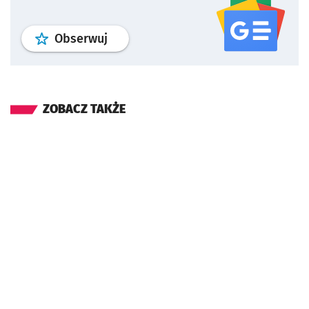
profil
google news
serwisu wroclaw
Obserwuj
ZOBACZ TAKŻE