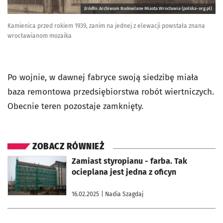
źródło: Archiwum Budowlane Miasta Wrocławia (polska-org.pl)
Kamienica przed rokiem 1939, zanim na jednej z elewacji powstała znana
wrocławianom mozaika
Po wojnie, w dawnej fabryce swoją siedzibę miała
baza remontowa przedsiębiorstwa robót wiertniczych.
Obecnie teren pozostaje zamknięty.
ZOBACZ RÓWNIEŻ
otworzy się w nowej karcie
Zamiast styropianu - farba. Tak
ocieplana jest jedna z oficyn
16.02.2025
| Nadia Szagdaj