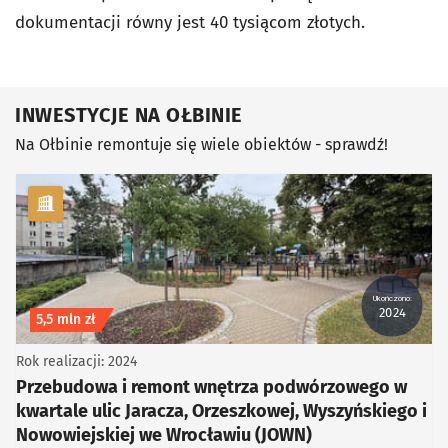
dokumentacji równy jest 40 tysiącom złotych.
INWESTYCJE NA OŁBINIE
Na Ołbinie remontuje się wiele obiektów - sprawdź!
kategoria Infrastruktura
Ukończono:
2024
Koszt inwestycji
5,5 mln zł
Rok realizacji: 2024
Przebudowa i remont wnętrza podwórzowego w
kwartale ulic Jaracza, Orzeszkowej, Wyszyńskiego i
Nowowiejskiej we Wrocławiu (JOWN)