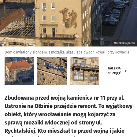
Marek Księżarek
Dom oświetlony słońcem, z mozaiką ukazującą dwóch kowali przy kowadle
GALERIA
10
ZDJĘĆ
Zbudowana przed wojną kamienica nr 11 przy ul.
Ustronie na Ołbinie przejdzie remont. To wyjątkowy
obiekt, który wrocławianie mogą kojarzyć za
sprawą mozaiki widocznej od strony ul.
Rychtalskiej. Kto mieszkał tu przed wojną i jakie