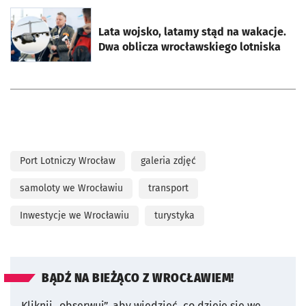
otworzy się w nowej karcie
Lata wojsko, latamy stąd na wakacje.
Dwa oblicza wrocławskiego lotniska
Port Lotniczy Wrocław
galeria zdjęć
samoloty we Wrocławiu
transport
Inwestycje we Wrocławiu
turystyka
BĄDŹ NA BIEŻĄCO Z WROCŁAWIEM!
Kliknij „obserwuj”, aby wiedzieć, co dzieje się we