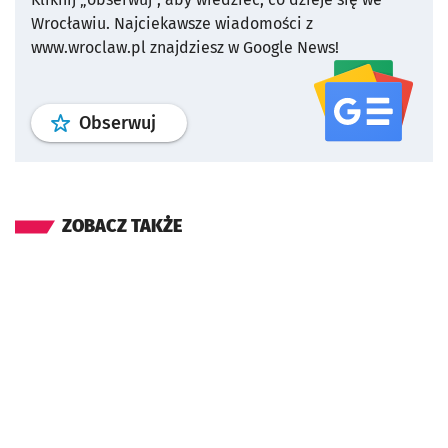
Wrocławiu.
Najciekawsze wiadomości z
www.wroclaw.pl znajdziesz w Google News!
profil
google news
serwisu wroclaw
Obserwuj
ZOBACZ TAKŻE