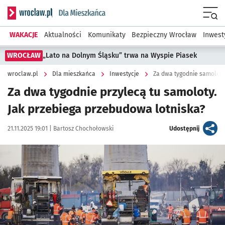
Serwis informacyjny wroclaw.pl podserwis: Dla mieszkańca
Menu
WAKACJE
Aktualności
Komunikaty
Bezpieczny Wrocław
Inwest
WROCŁAW
„Lato na Dolnym Śląsku” trwa na Wyspie Piasek
wroclaw.pl
Dla mieszkańca
Inwestycje
Za dwa tygodnie samoloty
Za dwa tygodnie przylecą tu samoloty.
Jak przebiega przebudowa lotniska?
Data publikacji:
Autor:
artykuł
21.11.2025 19:01 |
Bartosz Chochołowski
Udostępnij
Kliknij, aby zobaczyć galerię