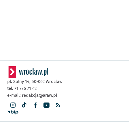
pl. Solny 14,
50-062
Wrocław
tel. 71 776 71 42
e-mail:
redakcja@araw.pl