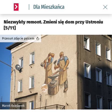
Wróć 
Serwis informacyjny wroclaw.pl podserwis: Dla mieszkańca
Niezwykły remont. Zmieni się dom przy Ustroniu
[5/11]
Przesuń zdjęcie palcem
Marek Księżarek