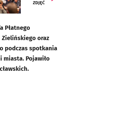
ZDJĘĆ
fa Płatnego
 Zielińskiego oraz
go podczas spotkania
 miasta. Pojawiło
cławskich.