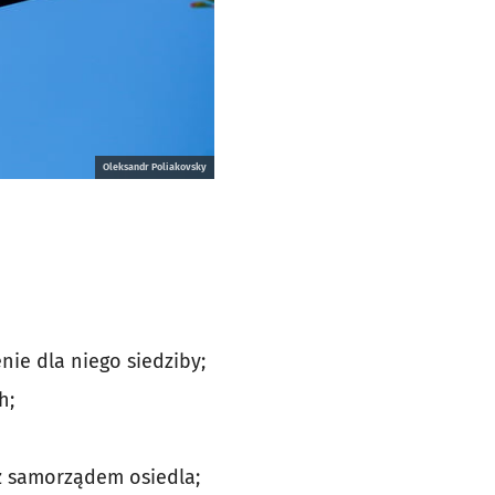
Oleksandr Poliakovsky
nie dla niego siedziby;
h;
 z samorządem osiedla;