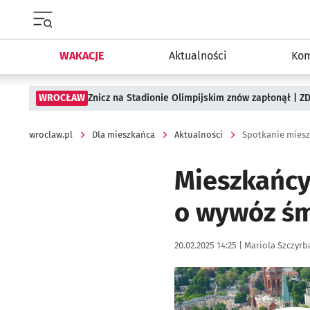
Menu główne portalu wroclaw.pl
WAKACJE
Aktualności
Kom
WROCŁAW
Znicz na Stadionie Olimpijskim znów zapłonął | ZD
wroclaw.pl
Dla mieszkańca
Aktualności
Spotkanie miesz
Mieszkańcy
o wywóz śmi
Data publikacji:
Autor:
20.02.2025 14:25 |
Mariola Szczyrb
Kliknij, aby zobaczyć galer