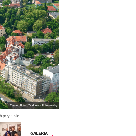
Tomasz Hołod/Oleksandr Poliakovsky
h przy stole
GALERIA