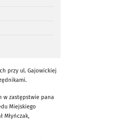
h przy ul. Gajowickiej
rzędnikami.
ch w zastępstwie pana
ędu Miejskiego
ł Młyńczak,