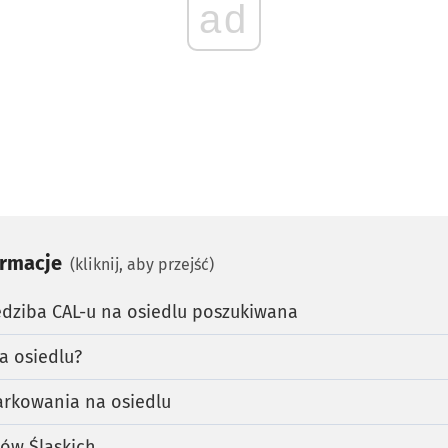
ad
ormacje
(kliknij, aby przejść)
iedziba CAL-u na osiedlu poszukiwana
a osiedlu?
arkowania na osiedlu
ów Śląskich