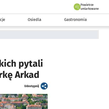
Powietrze
we Wrocławiu
 mieszkańca
umiarkowane
cje
Osiedla
Gastronomia
ich pytali
órkę Arkad
artykuł
Udostępnij