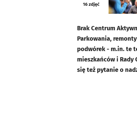
galeria
16
zdjęć
Brak Centrum Aktywno
Parkowania, remonty 
podwórek - m.in. te 
mieszkańców i Rady O
się też pytanie o na