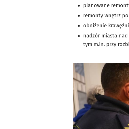
planowane remonty u
remonty wnętrz p
obniżenie krawężni
nadzór miasta nad
tym m.in. przy roz