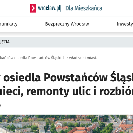
Serwis informacyjny wroclaw.pl podserwis: Dla
unikaty
Bezpieczny Wrocław
Inwesty
JĘCIA
kańców osiedla Powstańców Śląskich z władzami miasta
 osiedla Powstańców Śląsk
eci, remonty ulic i rozbi
a
ię