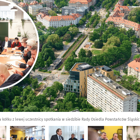
 kółku z lewej uczestnicy spotkania w siedzibie Rady Osiedla Powstańców Śląskic