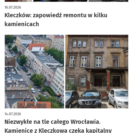
artykuł z galerią zdjęć
16.07.2026
Kleczków: zapowiedź remontu w kilku
kamienicach
14.07.2026
Niezwykłe na tle całego Wrocławia.
Kamienice z Kleczkowa czeka kapitalny