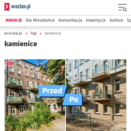
Serwis informacyjny wroclaw.pl
Menu
WAKACJE
Dla Mieszkańca
Komunikacja
Inwestycje
Kultura
Sp
wroclaw.pl
Tagi
kamienice
kamienice