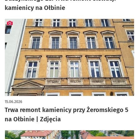
kamienicy na Ołbinie
artykuł z galerią zdjęć
15.06.2026
Trwa remont kamienicy przy Żeromskiego 5
na Ołbinie | Zdjęcia