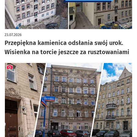
artykuł z galerią zdjęć
23.07.2026
Przepiękna kamienica odsłania swój urok.
Wisienka na torcie jeszcze za rusztowaniami