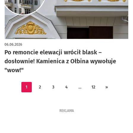
artykuł z galerią zdjęć
06.06.2026
Po remoncie elewacji wrócił blask –
dosłownie! Kamienica z Ołbina wywołuje
"wow!"
1
2
3
4
…
12
»
REKLAMA