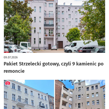
artykuł z galerią zdjęć
09.07.2026
Pakiet Strzelecki gotowy, czyli 9 kamienic po
remoncie