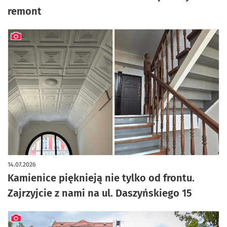
remont
artykuł z galerią zdjęć
14.07.2026
Kamienice pięknieją nie tylko od frontu.
Zajrzyjcie z nami na ul. Daszyńskiego 15