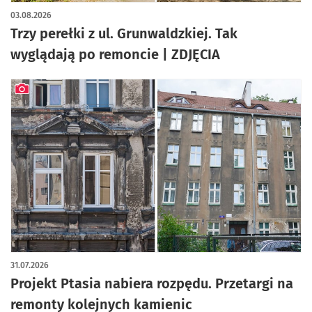
artykuł z galerią zdjęć
03.08.2026
Trzy perełki z ul. Grunwaldzkiej. Tak
wyglądają po remoncie | ZDJĘCIA
artykuł z galerią zdjęć
31.07.2026
Projekt Ptasia nabiera rozpędu. Przetargi na
remonty kolejnych kamienic