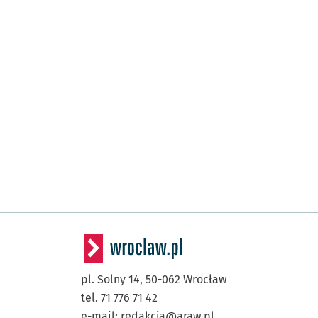
pl. Solny 14,
50-062
Wrocław
tel. 71 776 71 42
e-mail:
redakcja@araw.pl