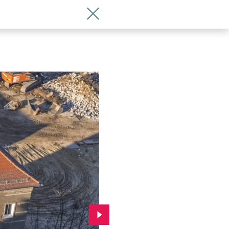
Wróć do artykułu Niezwykły remont. Z
Przejdź do kolejnego zdjęcia.