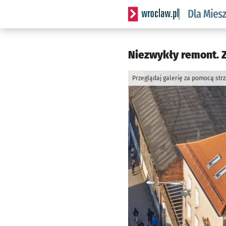
Serwis informacyjny wrocl
Niezwykły remont. Z
Przeglądaj galerię za pomocą str