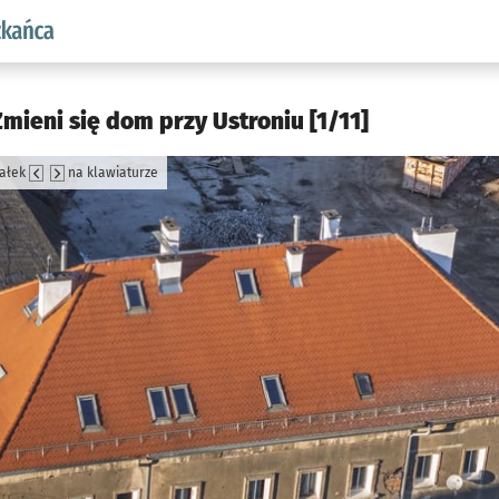
aw.pl podserwis: Dla mieszkańca
mieni się dom przy Ustroniu [1/11]
załek
na klawiaturze