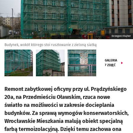
Grzegorz Rajter
Budynek, wokół którego stoi rusztowanie z zieloną siatką
GALERIA
7
ZDJĘĆ
Remont zabytkowej oficyny przy ul. Prądzyńskiego
20a, na Przedmieściu Oławskim, rzuca nowe
światło na możliwości w zakresie docieplania
budynków. Za sprawą wymogów konserwatorskich,
Wrocławskie Mieszkania malują obiekt specjalną
farbą termoizolacyjną. Dzięki temu zachowa ona