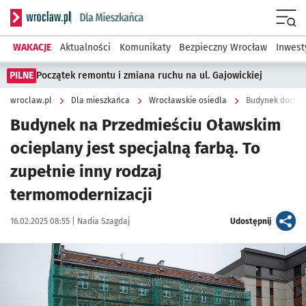
Serwis informacyjny wroclaw.pl podserwis: Dla mieszkańca
Menu
WAKACJE
Aktualności
Komunikaty
Bezpieczny Wrocław
Inwest
PILNE
Początek remontu i zmiana ruchu na ul. Gajowickiej
wroclaw.pl
Dla mieszkańca
Wrocławskie osiedla
Budynek dociep
Budynek na Przedmieściu Oławskim
ocieplany jest specjalną farbą. To
zupełnie inny rodzaj
termomodernizacji
Data publikacji:
Autor:
artykuł
16.02.2025 08:55 |
Nadia Szagdaj
Udostępnij
Kliknij, aby zobaczyć galerię