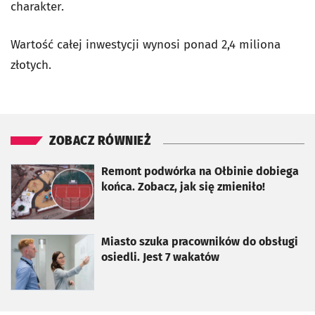
charakter.
Wartość całej inwestycji wynosi ponad 2,4 miliona
złotych.
ZOBACZ RÓWNIEŻ
otworzy się w nowej karcie
Remont podwórka na Ołbinie dobiega
końca. Zobacz, jak się zmieniło!
otworzy się w nowej karcie
Miasto szuka pracowników do obsługi
osiedli. Jest 7 wakatów