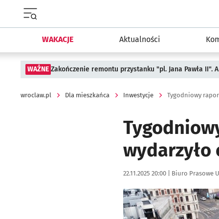
Menu główne portalu wroclaw.pl
WAKACJE
Aktualności
Kom
WAŻNE
Zakończenie remontu przystanku "pl. Jana Pawła II".
wroclaw.pl
Dla mieszkańca
Inwestycje
Tygodniowy
wydarzyło 
Data publikacji:
Autor:
22.11.2025 20:00 |
Biuro Prasowe U
Kliknij, aby powiększyć