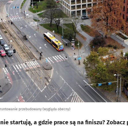
 gruntowanie przebudowany (wygląda obecny)
śnie startują, a gdzie prace są na finiszu? Zoba