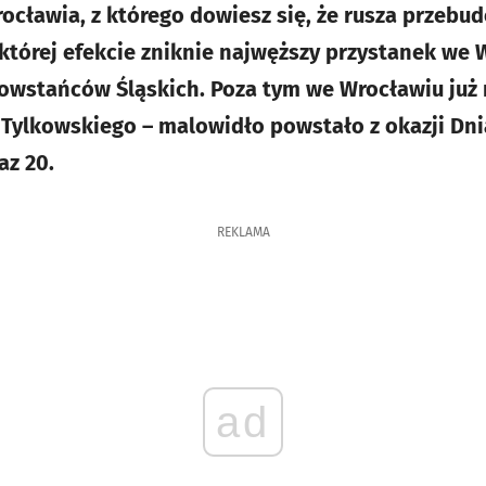
ocławia, z którego dowiesz się, że rusza przebu
tórej efekcie zniknie najwęższy przystanek we W
Powstańców Śląskich. Poza tym we Wrocławiu już
Tylkowskiego – malowidło powstało z okazji Dnia
az 20.
REKLAMA
ad