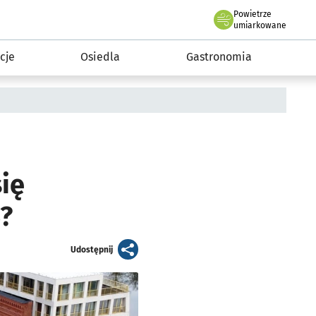
Powietrze
we Wrocławiu
 mieszkańca
umiarkowane
cje
Osiedla
Gastronomia
ię
5?
artykuł
Udostępnij