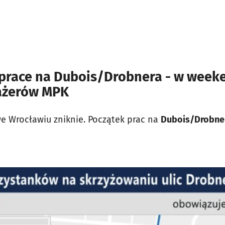
race na Dubois/Drobnera - w week
ażerów MPK
e Wrocławiu zniknie. Początek prac na
Dubois/Drobne