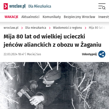
Serwis informacyjny wroclaw.pl podserwis: Dla mieszkańca
Menu
WAKACJE
Aktualności
Komunikaty
Bezpieczny Wrocław
Inwest
wroclaw.pl
Dla mieszkańca
Wiadomości z regionu
Mija 80 lat od 
Mija 80 lat od wielkiej ucieczki
jeńców alianckich z obozu w Żaganiu
Data publikacji:
Autor:
artykuł
22.03.2024 18:47 |
Maciej Sas
Udostępnij
Kliknij, aby zobaczyć galerię