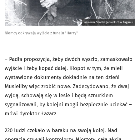
Muzeum Obozów Jenieckich w Żaganiu
Niemcy odkrywają wyjście z tunelu "Harry"
– Padła propozycja, żeby dwóch wyszło, zamaskowało
wyjście i żeby kopać dalej. Kłopot w tym, że mieli
wystawione dokumenty dokładnie na ten dzień!
Musieliby więc zrobić nowe. Zadecydowano, że dwaj
wyjdą, schowają się w lesie i będą sznurkiem
sygnalizowali, by kolejni mogli bezpiecznie uciekać –
mówi dyrektor Łazarz.
220 ludzi czekało w baraku na swoją kolej. Nad
operacją czuwali kontrolerzy. Niestety, cała akcja