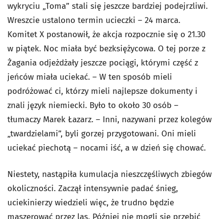
wykryciu „Toma” stali się jeszcze bardziej podejrzliwi.
Wreszcie ustalono termin ucieczki – 24 marca.
Komitet X postanowił, że akcja rozpocznie się o 21.30
w piątek. Noc miała być bezksiężycowa. O tej porze z
Żagania odjeżdżały jeszcze pociągi, którymi część z
jeńców miała uciekać. – W ten sposób mieli
podróżować ci, którzy mieli najlepsze dokumenty i
znali język niemiecki. Było to około 30 osób –
tłumaczy Marek Łazarz. – Inni, nazywani przez kolegów
„twardzielami”, byli gorzej przygotowani. Oni mieli
uciekać piechotą – nocami iść, a w dzień się chować.
Niestety, nastąpiła kumulacja nieszczęśliwych zbiegów
okoliczności. Zaczął intensywnie padać śnieg,
uciekinierzy wiedzieli więc, że trudno będzie
maszerować przez las. Później nie mogli się przebić