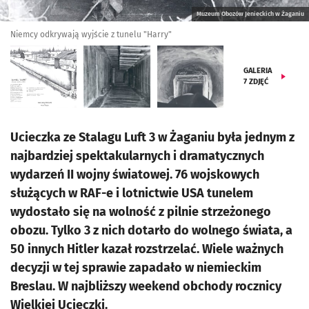
Muzeum Obozów Jenieckich w Żaganiu
Niemcy odkrywają wyjście z tunelu "Harry"
GALERIA
7
ZDJĘĆ
Ucieczka ze Stalagu Luft 3 w Żaganiu była jednym z
najbardziej spektakularnych i dramatycznych
wydarzeń II wojny światowej. 76 wojskowych
służących w RAF-e i lotnictwie USA tunelem
wydostało się na wolność z pilnie strzeżonego
obozu. Tylko 3 z nich dotarło do wolnego świata, a
50 innych Hitler kazał rozstrzelać. Wiele ważnych
decyzji w tej sprawie zapadało w niemieckim
Breslau. W najbliższy weekend obchody rocznicy
Wielkiej Ucieczki.