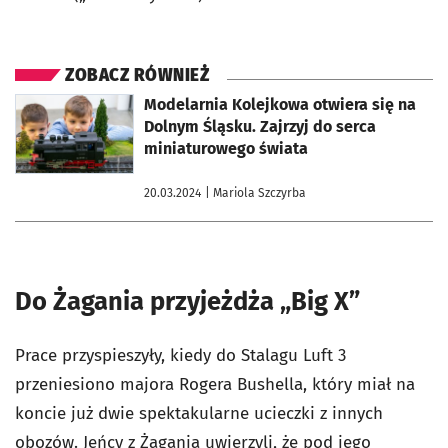
ZOBACZ RÓWNIEŻ
otworzy się w nowej karcie
Modelarnia Kolejkowa otwiera się na
Dolnym Śląsku. Zajrzyj do serca
miniaturowego świata
20.03.2024
| Mariola Szczyrba
Do Żagania przyjeżdża „Big X”
Prace przyspieszyły, kiedy do Stalagu Luft 3
przeniesiono majora Rogera Bushella, który miał na
koncie już dwie spektakularne ucieczki z innych
obozów. Jeńcy z Żagania uwierzyli, że pod jego