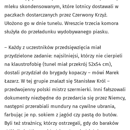
mleku skondensowanym, które lotnicy dostawali w
paczkach dostarczanych przez Czerwony Krzyż.
Ułożono go w dnie tunelu. Wreszcie trzecia komora
służyła do przeładunku wydobywanego piasku.
– Każdy z uczestników przedsięwzięcia miał
przydzielone zadanie: najsilniejsi, którzy nie cierpieli
na klaustrofobię (tunel miał przekrój 52x54 cm),
dostali przydział do brygady kopaczy – mówi Marek
Łazarz. W tej grupie znalazł się Stanisław Król –
przedwojenny polski mistrz szermierki. Inni fałszowali
dokumenty niezbędne do przedarcia się przez Niemcy,
następni przerabiali mundury na cywilne ubrania,
farbując je np. sokiem z jagód czy pastą do butów.
Byli też strażnicy, którzy ostrzegali, gdy do baraków