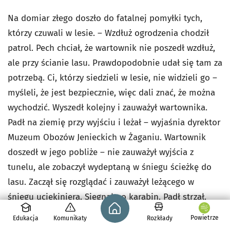
Na domiar złego doszło do fatalnej pomyłki tych,
którzy czuwali w lesie. – Wzdłuż ogrodzenia chodził
patrol. Pech chciał, że wartownik nie poszedł wzdłuż,
ale przy ścianie lasu. Prawdopodobnie udał się tam za
potrzebą. Ci, którzy siedzieli w lesie, nie widzieli go –
myśleli, że jest bezpiecznie, więc dali znać, że można
wychodzić. Wyszedł kolejny i zauważył wartownika.
Padł na ziemię przy wyjściu i leżał – wyjaśnia dyrektor
Muzeum Obozów Jenieckich w Żaganiu. Wartownik
doszedł w jego pobliże – nie zauważył wyjścia z
tunelu, ale zobaczył wydeptaną w śniegu ścieżkę do
lasu. Zaczął się rozglądać i zauważył leżącego w
śniegu uciekiniera. Sięgnął po karabin. Padł strzał.
Strona główna - wroclaw.pl
Wszyscy w obozie wiedzieli już, że coś się stało...
Powietrze
Edukacja
Komunikaty
Rozkłady