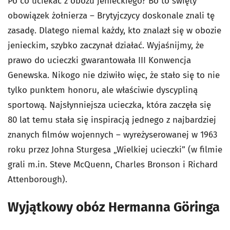
Po co uciekać z obozu jenieckiego? Bo to święty
obowiązek żołnierza – Brytyjczycy doskonale znali tę
zasadę. Dlatego niemal każdy, kto znalazł się w obozie
jenieckim, szybko zaczynał działać. Wyjaśnijmy, że
prawo do ucieczki gwarantowała III Konwencja
Genewska. Nikogo nie dziwiło więc, że stało się to nie
tylko punktem honoru, ale właściwie dyscypliną
sportową. Najsłynniejsza ucieczka, która zaczęła się
80 lat temu stała się inspiracją jednego z najbardziej
znanych filmów wojennych – wyreżyserowanej w 1963
roku przez Johna Sturgesa „Wielkiej ucieczki” (w filmie
grali m.in. Steve McQuenn, Charles Bronson i Richard
Attenborough).
Wyjątkowy obóz Hermanna Göringa