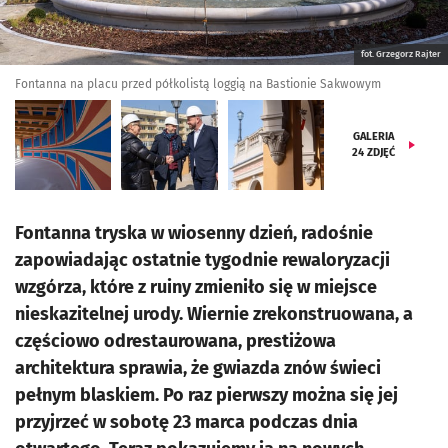
fot. Grzegorz Rajter
Fontanna na placu przed półkolistą loggią na Bastionie Sakwowym
GALERIA
24
ZDJĘĆ
Fontanna tryska w wiosenny dzień, radośnie
zapowiadając ostatnie tygodnie rewaloryzacji
wzgórza, które z ruiny zmieniło się w miejsce
nieskazitelnej urody. Wiernie zrekonstruowana, a
częściowo odrestaurowana, prestiżowa
architektura sprawia, że gwiazda znów świeci
pełnym blaskiem. Po raz pierwszy można się jej
przyjrzeć w sobotę 23 marca podczas dnia