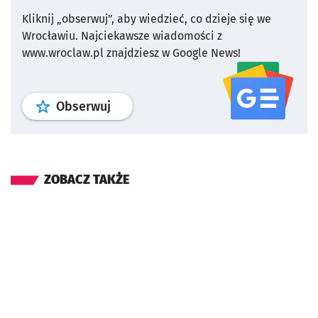
Kliknij „obserwuj”, aby wiedzieć, co dzieje się we
Wrocławiu.
Najciekawsze wiadomości z
www.wroclaw.pl znajdziesz w Google News!
profil
google news
serwisu wroclaw
Obserwuj
ZOBACZ TAKŻE