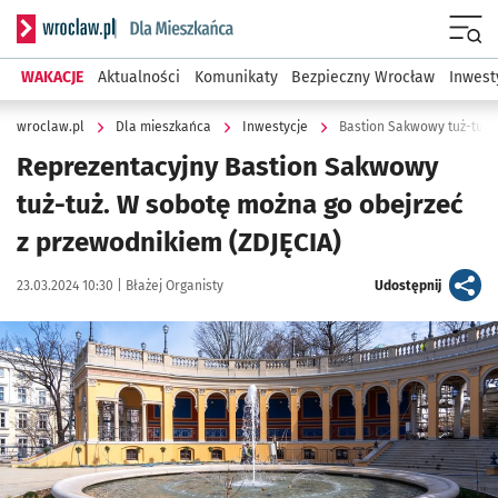
Serwis informacyjny wroclaw.pl podserwis: Dla mieszkańca
Menu
WAKACJE
Aktualności
Komunikaty
Bezpieczny Wrocław
Inwest
wroclaw.pl
Dla mieszkańca
Inwestycje
Bastion Sakwowy tuż-tuż.
Reprezentacyjny Bastion Sakwowy
tuż-tuż. W sobotę można go obejrzeć
z przewodnikiem (ZDJĘCIA)
Data publikacji:
Autor:
artykuł
23.03.2024 10:30 |
Błażej Organisty
Udostępnij
Kliknij, aby zobaczyć galerię
Kliknij, aby powiększyć