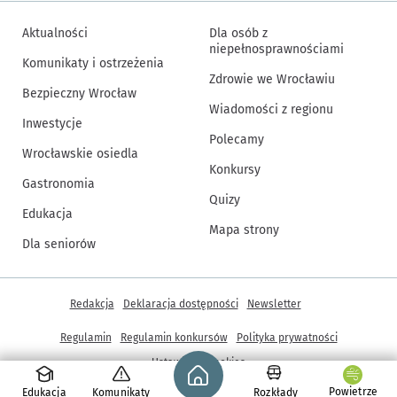
Aktualności
Dla osób z
niepełnosprawnościami
Komunikaty i ostrzeżenia
Zdrowie we Wrocławiu
Bezpieczny Wrocław
Wiadomości z regionu
Inwestycje
Polecamy
Wrocławskie osiedla
Konkursy
Gastronomia
Quizy
Edukacja
Mapa strony
Dla seniorów
Inne informacje
Redakcja
Deklaracja dostępności
Newsletter
Regulamin
Regulamin konkursów
Polityka prywatności
Strona główna - wroclaw.pl
Ustawienia cookies
Powietrze
Edukacja
Komunikaty
Rozkłady
© Copyright 2005-2026, ARAW S.A., Gmina Wrocław