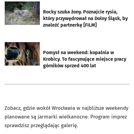
otworzy się w nowej karcie
Rocky szuka żony. Poznajcie rysia,
który przywędrował na Dolny Śląsk, by
znaleźć partnerkę [FILM]
otworzy się w nowej karcie
Pomysł na weekend: kopalnia w
Krobicy. To fascynujące miejsce pracy
górników sprzed 400 lat
Zobacz, gdzie wokół Wrocławia w najbliższe weekendy
planowane są jarmarki wielkanocne. Program imprez
sprawdzisz przeglądając galerię.