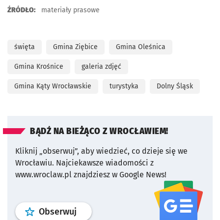
ŹRÓDŁO:
materiały prasowe
święta
Gmina Ziębice
Gmina Oleśnica
Gmina Krośnice
galeria zdjęć
Gmina Kąty Wrocławskie
turystyka
Dolny Śląsk
BĄDŹ NA BIEŻĄCO Z WROCŁAWIEM!
Kliknij „obserwuj”, aby wiedzieć, co dzieje się we
Wrocławiu.
Najciekawsze wiadomości z
www.wroclaw.pl znajdziesz w Google News!
profil
google news
serwisu wroclaw
Obserwuj