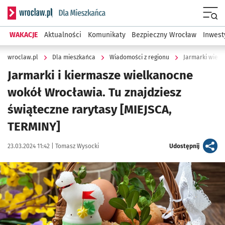
Serwis informacyjny wroclaw.pl podserwis: Dla mieszkańca
Menu
WAKACJE
Aktualności
Komunikaty
Bezpieczny Wrocław
Inwest
wroclaw.pl
Dla mieszkańca
Wiadomości z regionu
Jarmarki wielk
Jarmarki i kiermasze wielkanocne
wokół Wrocławia. Tu znajdziesz
świąteczne rarytasy [MIEJSCA,
TERMINY]
Data publikacji:
Autor:
artykuł
23.03.2024 11:42 |
Tomasz Wysocki
Udostępnij
Kliknij, aby zobaczyć galerię