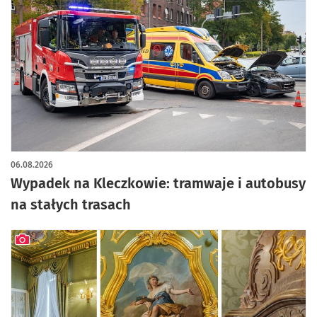
artykuł z galerią zdjęć
06.08.2026
Wypadek na Kleczkowie: tramwaje i autobusy
na stałych trasach