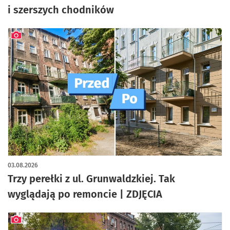
i szerszych chodników
artykuł z galerią zdjęć
03.08.2026
Trzy perełki z ul. Grunwaldzkiej. Tak
wyglądają po remoncie | ZDJĘCIA