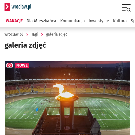
Serwis informacyjny wroclaw.pl
Menu
WAKACJE
Dla Mieszkańca
Komunikacja
Inwestycje
Kultura
Sp
wroclaw.pl
Tagi
galeria zdjęć
galeria zdjęć
NOWE