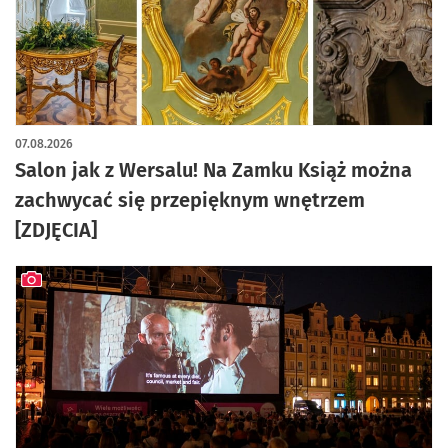
artykuł z galerią zdjęć
07.08.2026
Salon jak z Wersalu! Na Zamku Książ można
zachwycać się przepięknym wnętrzem
[ZDJĘCIA]