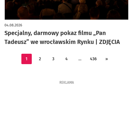
artykuł z galerią zdjęć
04.08.2026
Specjalny, darmowy pokaz filmu „Pan
Tadeusz” we wrocławskim Rynku | ZDJĘCIA
1
2
3
4
…
436
»
REKLAMA