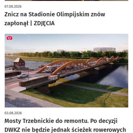
artykuł z galerią zdjęć
07.08.2026
Znicz na Stadionie Olimpijskim znów
zapłonął | ZDJĘCIA
artykuł z galerią zdjęć
03.08.2026
Mosty Trzebnickie do remontu. Po decyzji
DWKZ nie będzie jednak ścieżek rowerowych