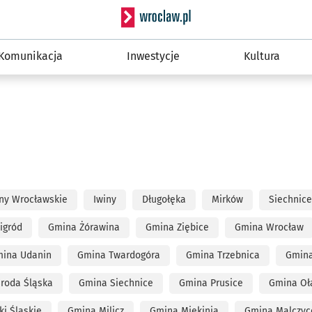
Serwis informacyjny wro
Komunikacja
Inwestycje
Kultura
ny Wrocławskie
Iwiny
Długołęka
Mirków
Siechnice
igród
Gmina Żórawina
Gmina Ziębice
Gmina Wrocław
ina Udanin
Gmina Twardogóra
Gmina Trzebnica
Gmin
roda Śląska
Gmina Siechnice
Gmina Prusice
Gmina Oł
i Śląskie
Gmina Milicz
Gmina Miękinia
Gmina Malczyc