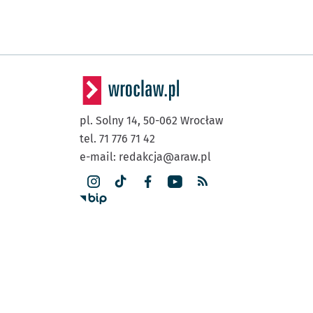
pl. Solny 14,
50-062
Wrocław
tel. 71 776 71 42
e-mail:
redakcja@araw.pl