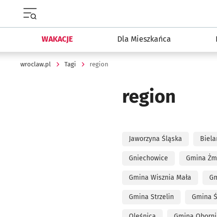
Menu główne portalu wroclaw.pl
WAKACJE
Dla Mieszkańca
wroclaw.pl
Tagi
region
region
Jaworzyna Śląska
Biela
Gniechowice
Gmina Żm
Gmina Wisznia Mała
Gm
Gmina Strzelin
Gmina Ś
Oleśnica
Gmina Obornik