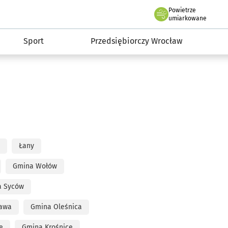
claw.pl
Powietrze
we Wrocławiu
umiarkowane
Sport
Przedsiębiorczy Wrocław
Łany
Gmina Wołów
a Syców
awa
Gmina Oleśnica
e
Gmina Krośnice