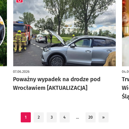
artykuł z galerią zdjęć
07.06.2026
04.0
Poważny wypadek na drodze pod
Tr
Wrocławiem [AKTUALIZACJA]
Wi
Śl
1
2
3
4
…
20
»