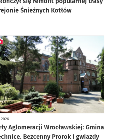
kończył się remont popularnej trasy
rejonie Śnieżnych Kotłów
ykuł z galerią zdjęć
7.2026
rły Aglomeracji Wrocławskiej: Gmina
echnice. Bezcenny Prorok i gwiazdy