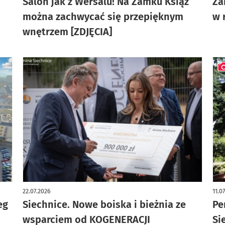
Salon jak z Wersalu! Na Zamku Książ
Za
można zachwycać się przepięknym
w 
wnętrzem [ZDJĘCIA]
art
22.07.2026
11.0
eg
Siechnice. Nowe boiska i bieżnia ze
Pe
wsparciem od KOGENERACJI
Si