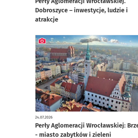
Perły Aglomeracji Wrocławskiej.
Dobroszyce – inwestycje, ludzie i
atrakcje
artykuł z galerią zdjęć
24.07.2026
Perły Aglomeracji Wrocławskiej: Brz
- miasto zabytków i zieleni