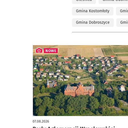
Gmina Kostomłoty
Gmi
Gmina Dobroszyce
Gmi
NOWE
artykuł z galerią zdjęć
07.08.2026