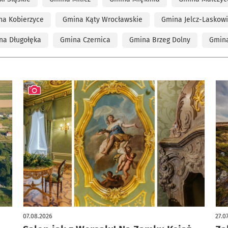
na Kobierzyce
Gmina Kąty Wrocławskie
Gmina Jelcz-Laskow
na Długołęka
Gmina Czernica
Gmina Brzeg Dolny
Gmina
artykuł z galerią zdjęć
07.08.2026
27.0