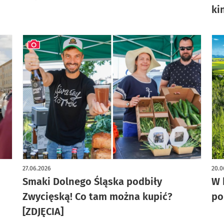
ki
artykuł z galerią zdjęć
27.06.2026
20.0
Smaki Dolnego Śląska podbiły
W 
Zwycięską! Co tam można kupić?
po
[ZDJĘCIA]