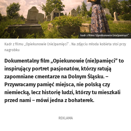
kadr z filmu "Opiekunowie (nie)pamięci”
Kadr z filmu „Opiekunowie (nie)pamięci” . Na zdjęciu młoda kobieta stoi przy
nagrobku
Dokumentalny film „Opiekunowie (nie)pamięci” to
inspirujący portret pasjonatów, którzy ratują
zapomniane cmentarze na Dolnym Śląsku. –
Przywracamy pamięć miejsca, nie polską czy
niemiecką, lecz historię ludzi, którzy tu mieszkali
przed nami – mówi jedna z bohaterek.
REKLAMA