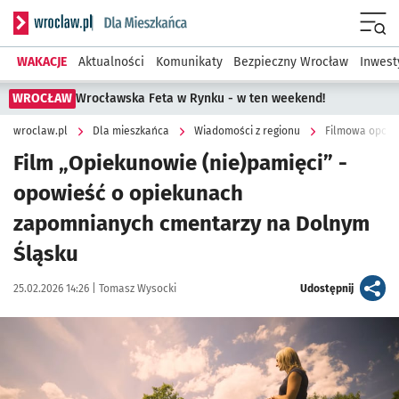
Serwis informacyjny wroclaw.pl podserwis: Dla mieszkańca
Menu
WAKACJE
Aktualności
Komunikaty
Bezpieczny Wrocław
Inwest
WROCŁAW
Wrocławska Feta w Rynku - w ten weekend!
wroclaw.pl
Dla mieszkańca
Wiadomości z regionu
Filmowa opowi
Film „Opiekunowie (nie)pamięci” -
opowieść o opiekunach
zapomnianych cmentarzy na Dolnym
Śląsku
Data publikacji:
Autor:
artykuł
25.02.2026 14:26 |
Tomasz Wysocki
Udostępnij
Kliknij, aby powiększyć