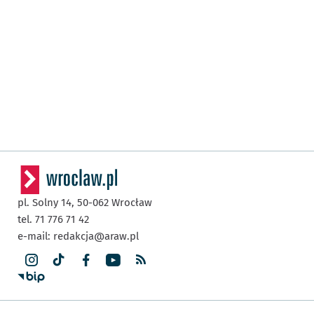
pl. Solny 14,
50-062
Wrocław
tel. 71 776 71 42
e-mail:
redakcja@araw.pl