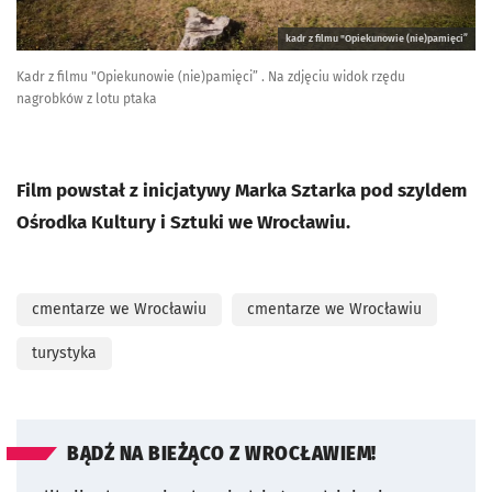
kadr z filmu "Opiekunowie (nie)pamięci”
Kadr z filmu "Opiekunowie (nie)pamięci” . Na zdjęciu widok rzędu
nagrobków z lotu ptaka
Film powstał z inicjatywy Marka Sztarka pod szyldem
Ośrodka Kultury i Sztuki we Wrocławiu.
cmentarze we Wrocławiu
cmentarze we Wrocławiu
turystyka
BĄDŹ NA BIEŻĄCO Z WROCŁAWIEM!