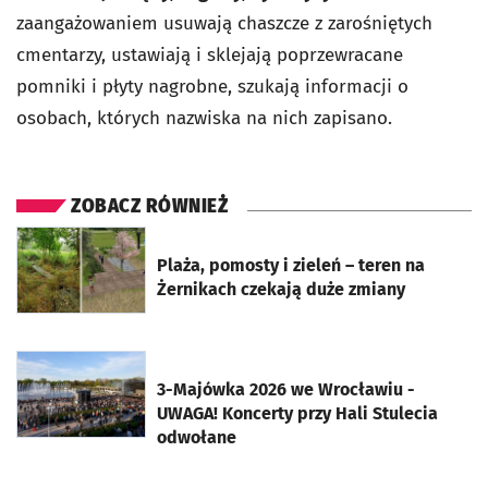
zaangażowaniem usuwają chaszcze z zarośniętych
cmentarzy, ustawiają i sklejają poprzewracane
pomniki i płyty nagrobne, szukają informacji o
osobach, których nazwiska na nich zapisano.
ZOBACZ RÓWNIEŻ
otworzy się w nowej karcie
Plaża, pomosty i zieleń – teren na
Żernikach czekają duże zmiany
otworzy się w nowej karcie
3-Majówka 2026 we Wrocławiu -
UWAGA! Koncerty przy Hali Stulecia
odwołane