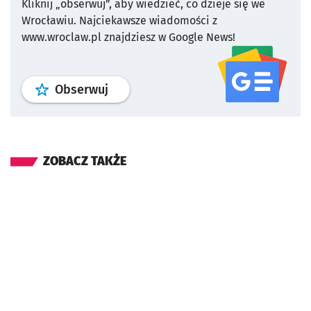
Kliknij „obserwuj”, aby wiedzieć, co dzieje się we
Wrocławiu.
Najciekawsze wiadomości z
www.wroclaw.pl znajdziesz w Google News!
profil
google news
serwisu wroclaw
Obserwuj
ZOBACZ TAKŻE