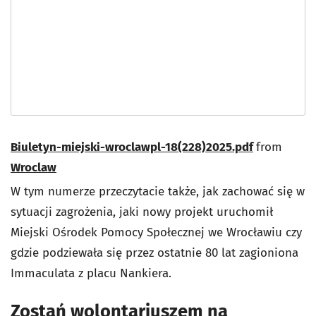
Biuletyn-miejski-wroclawpl-18(228)2025.pdf
from
Wroclaw
W tym numerze przeczytacie także, jak zachować się w
sytuacji zagrożenia, jaki nowy projekt uruchomił
Miejski Ośrodek Pomocy Społecznej we Wrocławiu czy
gdzie podziewała się przez ostatnie 80 lat zagioniona
Immaculata z placu Nankiera.
Zostań wolontariuszem na