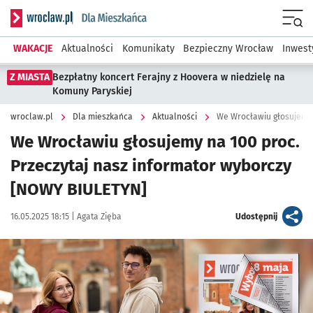
Serwis informacyjny wroclaw.pl podserwis: Dla mieszkańca
Menu
WAKACJE
Aktualności
Komunikaty
Bezpieczny Wrocław
Inwest
Z MIASTA
Bezpłatny koncert Ferajny z Hoovera w niedzielę na
Komuny Paryskiej
wroclaw.pl
Dla mieszkańca
Aktualności
We Wrocławiu głosujemy 
We Wrocławiu głosujemy na 100 proc.
Przeczytaj nasz informator wyborczy
[NOWY BIULETYN]
Data publikacji:
Autor:
artykuł
16.05.2025 18:15 |
Agata Zięba
Udostępnij
Kliknij, aby powiększyć