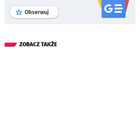
profil
google news
serwisu wroclaw
Obserwuj
ZOBACZ TAKŻE