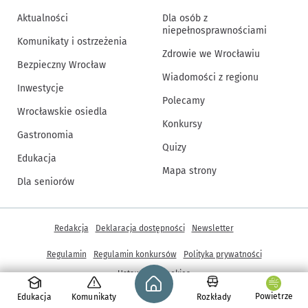
Aktualności
Dla osób z
niepełnosprawnościami
Komunikaty i ostrzeżenia
Zdrowie we Wrocławiu
Bezpieczny Wrocław
Wiadomości z regionu
Inwestycje
Polecamy
Wrocławskie osiedla
Konkursy
Gastronomia
Quizy
Edukacja
Mapa strony
Dla seniorów
Inne informacje
Redakcja
Deklaracja dostępności
Newsletter
Regulamin
Regulamin konkursów
Polityka prywatności
Strona główna - wroclaw.pl
Ustawienia cookies
Powietrze
Edukacja
Komunikaty
Rozkłady
© Copyright 2005-2026, ARAW S.A., Gmina Wrocław