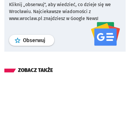
Kliknij „obserwuj”, aby wiedzieć, co dzieje się we
Wrocławiu.
Najciekawsze wiadomości z
www.wroclaw.pl znajdziesz w Google News!
profil
google news
serwisu wroclaw
Obserwuj
ZOBACZ TAKŻE