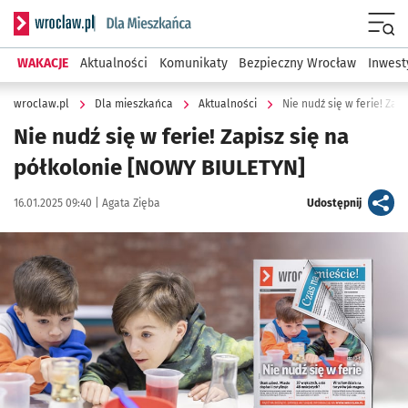
Serwis informacyjny wroclaw.pl podserwis: Dla mieszkańca
Menu
WAKACJE
Aktualności
Komunikaty
Bezpieczny Wrocław
Inwest
wroclaw.pl
Dla mieszkańca
Aktualności
Nie nudź się w ferie! Zap
Nie nudź się w ferie! Zapisz się na
półkolonie [NOWY BIULETYN]
Data publikacji:
Autor:
artykuł
16.01.2025 09:40 |
Agata Zięba
Udostępnij
Kliknij, aby powiększyć