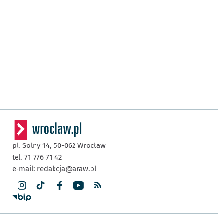
pl. Solny 14,
50-062
Wrocław
tel. 71 776 71 42
e-mail:
redakcja@araw.pl