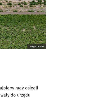
Grzegorz Rajter
jpierw rady osiedli
owały do urzędu