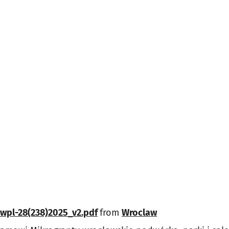
awpl-28(238)2025_v2.pdf
from
Wroclaw