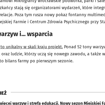
ramowi Mikrogranty wrocławskie podwórka, parki i sale
szkańcy stają się organizatorami wydarzeń, które integr
 relacje. Poza tym rusza nowy pokaz fontanny multimedi
iejskiej Farmie i Centrum Zdrowia Psychicznego przy St
arzyw i... wsparcia
o unikalny w skali kraju projekt.
Ponad 52 tony warzyw
, oraz ludzie, którzy uczą się nowego zawodu, a także 
to bilans farmy po pierwszym sezonie.
IEŻ
więcej warzyw i strefa edukacji. Nowy sezon Miejskiej