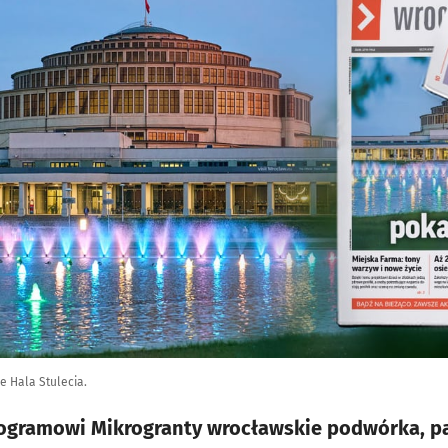
e Hala Stulecia.
ogramowi Mikrogranty wrocławskie podwórka, par