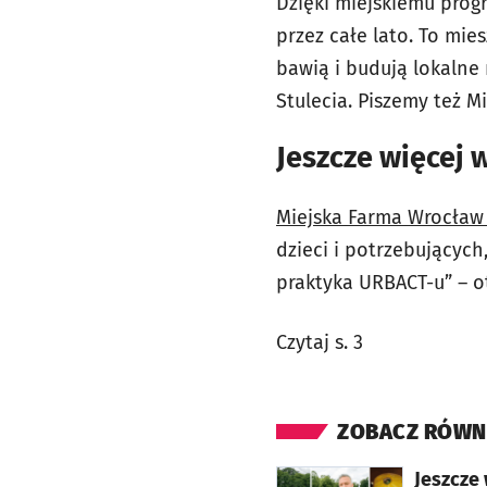
Dzięki miejskiemu prog
przez całe lato. To mie
bawią i budują lokalne
Stulecia. Piszemy też M
Jeszcze więcej w
Miejska Farma Wrocław t
dzieci i potrzebujących
praktyka URBACT-u” – o
Czytaj s. 3
ZOBACZ RÓWN
otworzy się w nowej karcie
Jeszcze 