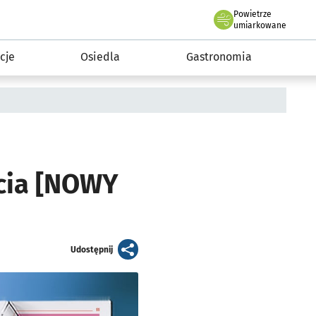
Powietrze
we Wrocławiu
 mieszkańca
umiarkowane
cje
Osiedla
Gastronomia
ecia [NOWY
artykuł
Udostępnij