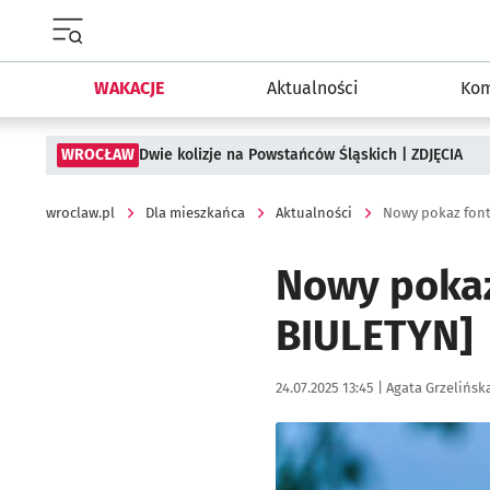
Menu główne portalu wroclaw.pl
WAKACJE
Aktualności
Kom
WROCŁAW
Dwie kolizje na Powstańców Śląskich | ZDJĘCIA
wroclaw.pl
Dla mieszkańca
Aktualności
Nowy pokaz fon
Nowy pokaz
BIULETYN]
Data publikacji:
Autor:
24.07.2025 13:45 |
Agata Grzelińsk
Kliknij, aby powiększyć