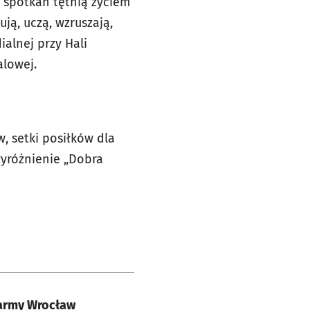
 spotkań tętnią życiem
ują, uczą, wzruszają,
alnej przy Hali
alowej.
, setki posiłków dla
wyróżnienie „Dobra
 Farmy Wrocław