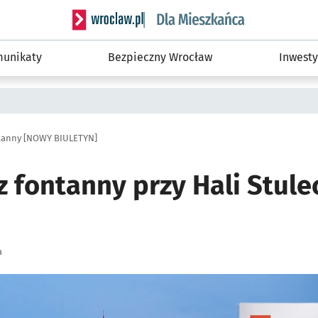
Serwis informacyjny wroclaw.pl podserwis: Dla
unikaty
Bezpieczny Wrocław
Inwesty
tanny [NOWY BIULETYN]
 fontanny przy Hali Stul
a