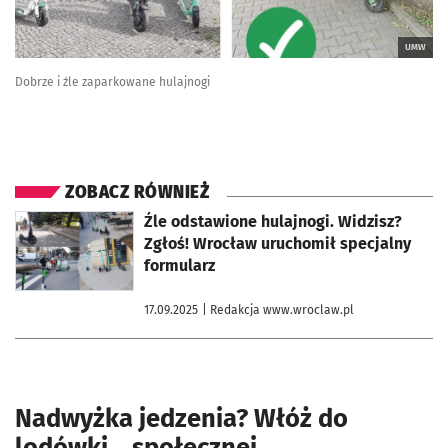
UMW
Dobrze i źle zaparkowane hulajnogi
ZOBACZ RÓWNIEŻ
otworzy się w nowej karcie
Źle odstawione hulajnogi. Widzisz?
Zgłoś! Wrocław uruchomił specjalny
formularz
17.09.2025
| Redakcja www.wroclaw.pl
Nadwyżka jedzenia? Włóż do
lodówki... społecznej