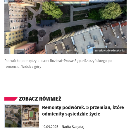
Wrocławskie Mieszkania
Podwórko pomiędzy ulicami Rozbrat-Prusa-Sępa-Szarzyńskiego po
remoncie. Widok z góry
ZOBACZ RÓWNIEŻ
otworzy się w nowej karcie
Remonty podwórek. 5 przemian, które
odmieniły sąsiedzkie życie
19.09.2025
| Nadia Szagdaj