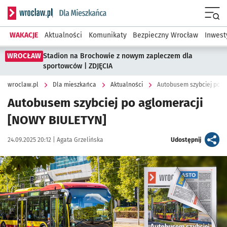
Serwis informacyjny wroclaw.pl podserwis: Dla mieszkańca
Menu
WAKACJE
Aktualności
Komunikaty
Bezpieczny Wrocław
Inwest
WROCŁAW
Stadion na Brochowie z nowym zapleczem dla
sportowców | ZDJĘCIA
wroclaw.pl
Dla mieszkańca
Aktualności
Autobusem szybciej po a
Autobusem szybciej po aglomeracji
[NOWY BIULETYN]
Data publikacji:
Autor:
artykuł
24.09.2025 20:12 |
Agata Grzelińska
Udostępnij
Kliknij, aby powiększyć