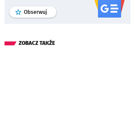
profil
google news
serwisu wroclaw
Obserwuj
ZOBACZ TAKŻE