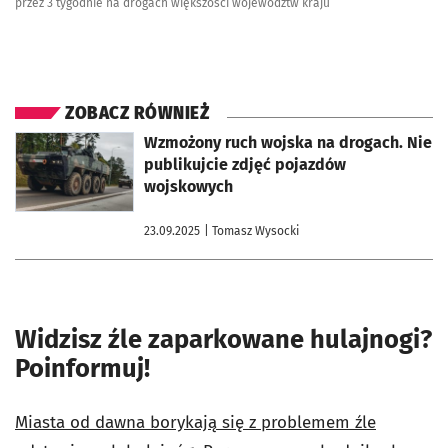
przez 3 tygodnie na drogach większości województw kraju
ZOBACZ RÓWNIEŻ
otworzy się w nowej karcie
Wzmożony ruch wojska na drogach. Nie
publikujcie zdjęć pojazdów
wojskowych
23.09.2025
| Tomasz Wysocki
Widzisz źle zaparkowane hulajnogi?
Poinformuj!
Miasta od dawna borykają się z problemem źle