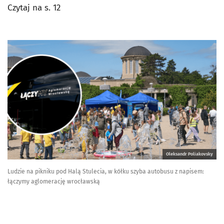
Czytaj na s. 12
Oleksandr Poliakovsky
Ludzie na pikniku pod Halą Stulecia, w kółku szyba autobusu z napisem:
łączymy aglomerację wrocławską