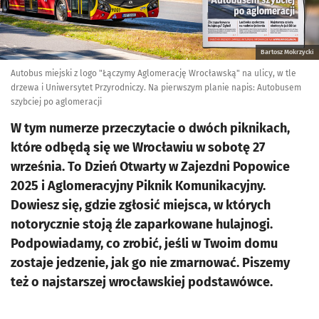
Bartosz Mokrzycki
Autobus miejski z logo "Łączymy Aglomerację Wrocławską" na ulicy, w tle
drzewa i Uniwersytet Przyrodniczy. Na pierwszym planie napis: Autobusem
szybciej po aglomeracji
W tym numerze przeczytacie o dwóch piknikach,
które odbędą się we Wrocławiu w sobotę 27
września. To Dzień Otwarty w Zajezdni Popowice
2025 i Aglomeracyjny Piknik Komunikacyjny.
Dowiesz się, gdzie zgłosić miejsca, w których
notorycznie stoją źle zaparkowane hulajnogi.
Podpowiadamy, co zrobić, jeśli w Twoim domu
zostaje jedzenie, jak go nie zmarnować. Piszemy
też o najstarszej wrocławskiej podstawówce.