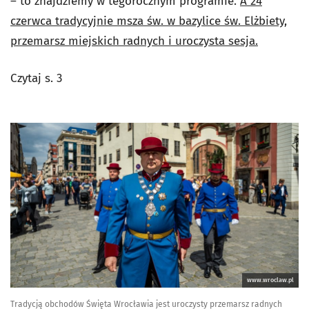
– to znajdziemy w tegorocznym programie.
A 24
czerwca tradycyjnie msza św. w bazylice św. Elżbiety,
przemarsz miejskich radnych i uroczysta sesja.
Czytaj s. 3
www.wroclaw.pl
Tradycją obchodów Święta Wrocławia jest uroczysty przemarsz radnych