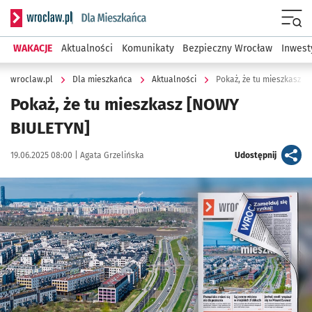
Serwis informacyjny wroclaw.pl podserwis: Dla mieszkańca
Menu
WAKACJE
Aktualności
Komunikaty
Bezpieczny Wrocław
Inwest
wroclaw.pl
Dla mieszkańca
Aktualności
Pokaż, że tu mieszkasz 
Pokaż, że tu mieszkasz [NOWY
BIULETYN]
Data publikacji:
Autor:
artykuł
19.06.2025 08:00 |
Agata Grzelińska
Udostępnij
Kliknij, aby powiększyć