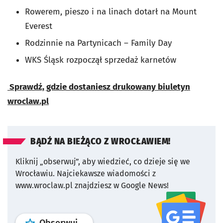
Rowerem, pieszo i na linach dotarł na Mount
Everest
Rodzinnie na Partynicach – Family Day
WKS Śląsk rozpoczął sprzedaż karnetów
Sprawdź, gdzie dostaniesz drukowany biuletyn
wroclaw.pl
BĄDŹ NA BIEŻĄCO Z WROCŁAWIEM!
Kliknij „obserwuj”, aby wiedzieć, co dzieje się we
Wrocławiu.
Najciekawsze wiadomości z
www.wroclaw.pl znajdziesz w Google News!
profil
google news
serwisu wroclaw
Obserwuj