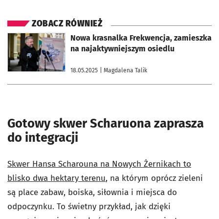
ZOBACZ RÓWNIEŻ
otworzy się w nowej karcie
Nowa krasnalka Frekwencja, zamieszka
na najaktywniejszym osiedlu
18.05.2025
| Magdalena Talik
Gotowy skwer Scharuona zaprasza
do integracji
Skwer Hansa Scharouna na Nowych Żernikach to
blisko dwa hektary terenu
, na którym oprócz zieleni
są place zabaw, boiska, siłownia i miejsca do
odpoczynku. To świetny przykład, jak dzięki