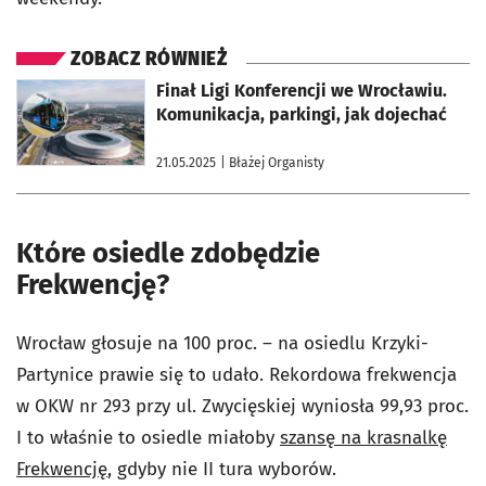
ZOBACZ RÓWNIEŻ
otworzy się w nowej karcie
Finał Ligi Konferencji we Wrocławiu.
Komunikacja, parkingi, jak dojechać
21.05.2025
| Błażej Organisty
Które osiedle zdobędzie
Frekwencję?
Wrocław głosuje na 100 proc. – na osiedlu Krzyki-
Partynice prawie się to udało. Rekordowa frekwencja
w OKW nr 293 przy ul. Zwycięskiej wyniosła 99,93 proc.
I to właśnie to osiedle miałoby
szansę na krasnalkę
Frekwencję
, gdyby nie II tura wyborów.