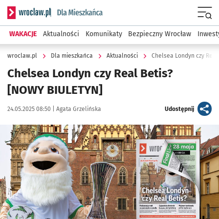
Serwis informacyjny wroclaw.pl podserwis: Dla mieszkańca
Menu
WAKACJE
Aktualności
Komunikaty
Bezpieczny Wrocław
Inwest
wroclaw.pl
Dla mieszkańca
Aktualności
Chelsea Londyn czy Real
Chelsea Londyn czy Real Betis?
[NOWY BIULETYN]
Data publikacji:
Autor:
artykuł
24.05.2025 08:50 |
Agata Grzelińska
Udostępnij
Kliknij, aby powiększyć