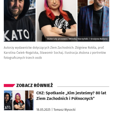
materiały prasowe / Mikołaj Starzyński / Grażyna Makara
Autorzy wydawnictw dotyczących Ziem Zachodnich: Zbigniew Rokita, prof.
Karolina Ćwiek-Rogalska, Sławomir Sochaj. Ilustracja złożona z portretów
fotograficznych trzech osób
ZOBACZ RÓWNIEŻ
otworzy się w nowej karcie
CHZ: Spotkanie „Kim jesteśmy? 80 lat
Ziem Zachodnich i Północnych”
18.05.2025
| Tomasz Wysocki