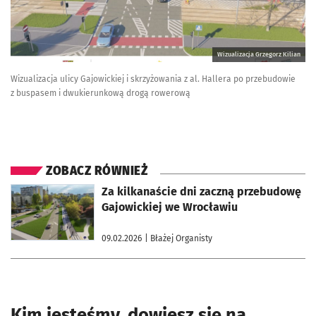
Wizualizacja Grzegorz Kilian
Wizualizacja ulicy Gajowickiej i skrzyżowania z al. Hallera po przebudowie
z buspasem i dwukierunkową drogą rowerową
ZOBACZ RÓWNIEŻ
otworzy się w nowej karcie
Za kilkanaście dni zaczną przebudowę
Gajowickiej we Wrocławiu
09.02.2026
| Błażej Organisty
Kim jesteśmy, dowiesz się na