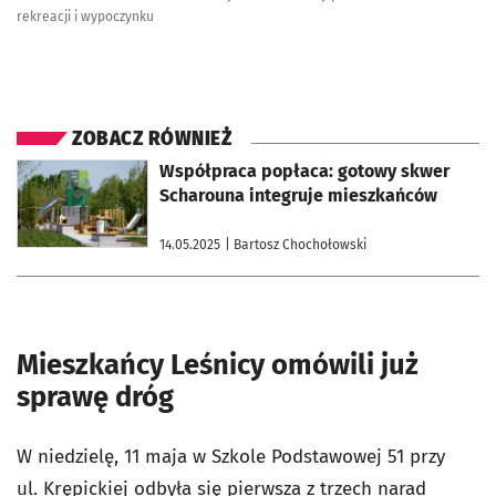
rekreacji i wypoczynku
ZOBACZ RÓWNIEŻ
otworzy się w nowej karcie
Współpraca popłaca: gotowy skwer
Scharouna integruje mieszkańców
14.05.2025
| Bartosz Chochołowski
Mieszkańcy Leśnicy omówili już
sprawę dróg
W niedzielę, 11 maja w Szkole Podstawowej 51 przy
ul. Krępickiej odbyła się p
ierwsza z trzech narad