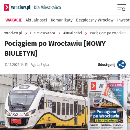
Serwis informacyjny wroclaw.pl podserwis: Dla mieszkańca
Menu
WAKACJE
Aktualności
Komunikaty
Bezpieczny Wrocław
Inwest
wroclaw.pl
Dla mieszkańca
Aktualności
Pociągiem po Wrocławiu
Pociągiem po Wrocławiu [NOWY
BIULETYN]
Data publikacji:
Autor:
artykuł
12.12.2025 14:15 |
Agata Zięba
Udostępnij
Kliknij, aby powiększyć