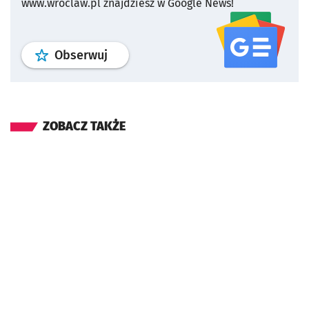
www.wroclaw.pl znajdziesz w Google News!
profil
google news
serwisu wroclaw
Obserwuj
ZOBACZ TAKŻE