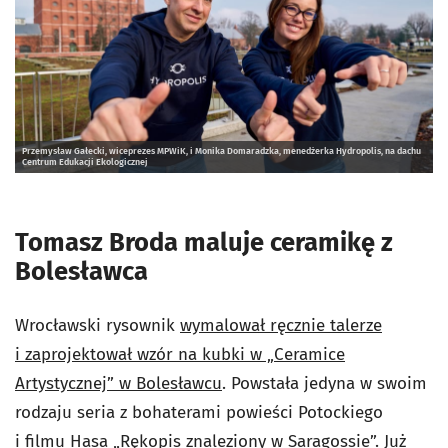
Przemysław Gałecki, wiceprezes MPWiK, i Monika Domaradzka, menedżerka Hydropolis, na dachu
Centrum Edukacji Ekologicznej
Tomasz Broda maluje ceramikę z
Bolesławca
Wrocławski rysownik
wymalował ręcznie talerze
i zaprojektował wzór na kubki w „Ceramice
Artystycznej” w Bolesławcu
. Powstała jedyna w swoim
rodzaju seria z bohaterami powieści Potockiego
i filmu Hasa „Rękopis znaleziony w Saragossie”. Już