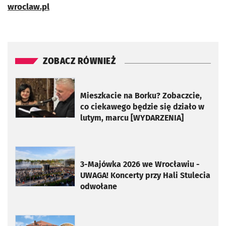
wroclaw.pl
ZOBACZ RÓWNIEŻ
otworzy się w nowej karcie
Mieszkacie na Borku? Zobaczcie,
co ciekawego będzie się działo w
lutym, marcu [WYDARZENIA]
otworzy się w nowej karcie
3-Majówka 2026 we Wrocławiu -
UWAGA! Koncerty przy Hali Stulecia
odwołane
otworzy się w nowej karcie