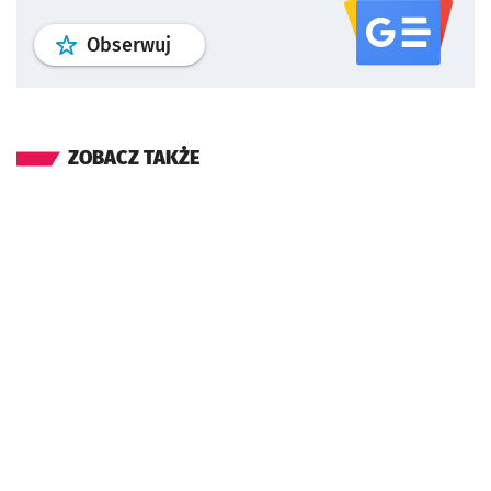
profil
google news
serwisu wroclaw
Obserwuj
ZOBACZ TAKŻE