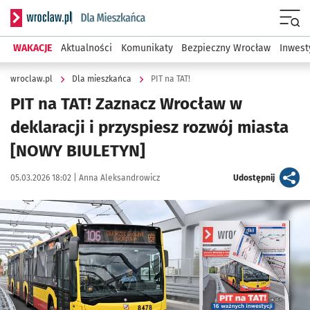
Serwis informacyjny wroclaw.pl podserwis: Dla mieszkańca
Menu
WAKACJE
Aktualności
Komunikaty
Bezpieczny Wrocław
Inwest
wroclaw.pl
Dla mieszkańca
PIT na TAT!
PIT na TAT! Zaznacz Wrocław w
deklaracji i przyspiesz rozwój miasta
[NOWY BIULETYN]
Data publikacji:
Autor:
artykuł
05.03.2026 18:02 |
Anna Aleksandrowicz
Udostępnij
Kliknij, aby powiększyć