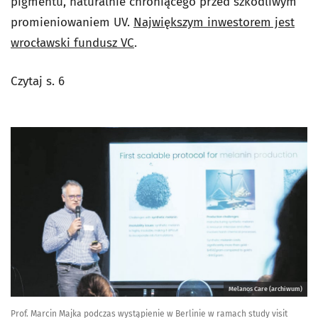
pigmentu, naturalnie chroniącego przed szkodliwym
promieniowaniem UV.
Największym inwestorem jest
wrocławski fundusz VC
.
Czytaj s. 6
Melanos Care (archiwum)
Prof. Marcin Majka podczas wystąpienie w Berlinie w ramach study visit