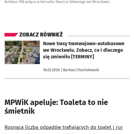
Autobus 106 jadący w kierunku Dworca Głównego we Wrocławiu
ZOBACZ RÓWNIEŻ
otworzy się w nowej karcie
Nowe trasy tramwajowo-autobusowe
we Wrocławiu. Zobacz, co i dlaczego
się zmieniło [TERMINY]
16.02.2026
| Bartosz Chochołowski
MPWiK apeluje: Toaleta to nie
śmietnik
Rosnąca liczba odpadów trafiających do toalet i rur