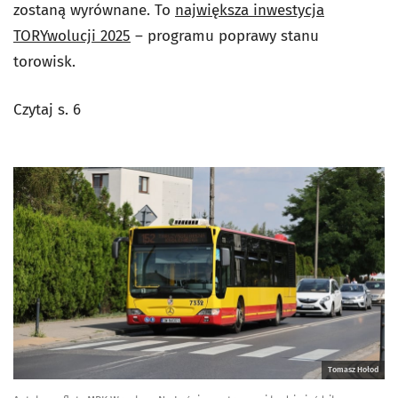
zostaną wyrównane. To
największa inwestycja
TORYwolucji 2025
– programu poprawy stanu
torowisk.
Czytaj s. 6
Tomasz Hołod