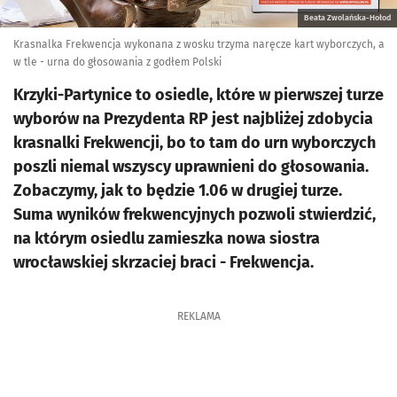
Beata Zwolańska-Hołod
Krasnalka Frekwencja wykonana z wosku trzyma naręcze kart wyborczych, a
w tle - urna do głosowania z godłem Polski
Krzyki-Partynice to osiedle, które w pierwszej turze
wyborów na Prezydenta RP jest najbliżej zdobycia
krasnalki Frekwencji, bo to tam do urn wyborczych
poszli niemal wszyscy uprawnieni do głosowania.
Zobaczymy, jak to będzie 1.06 w drugiej turze.
Suma wyników frekwencyjnych pozwoli stwierdzić,
na którym osiedlu zamieszka nowa siostra
wrocławskiej skrzaciej braci - Frekwencja.
REKLAMA