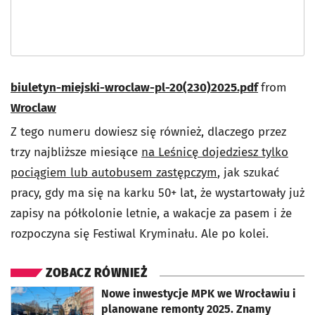
biuletyn-miejski-wroclaw-pl-20(230)2025.pdf
from
Wroclaw
Z tego numeru dowiesz się również, dlaczego przez
trzy najbliższe miesiące
na Leśnicę dojedziesz tylko
pociągiem lub autobusem zastępczym
, jak szukać
pracy, gdy ma się na karku 50+ lat, że wystartowały już
zapisy na półkolonie letnie, a wakacje za pasem i że
rozpoczyna się Festiwal Kryminału. Ale po kolei.
ZOBACZ RÓWNIEŻ
otworzy się w nowej karcie
Nowe inwestycje MPK we Wrocławiu i
planowane remonty 2025. Znamy