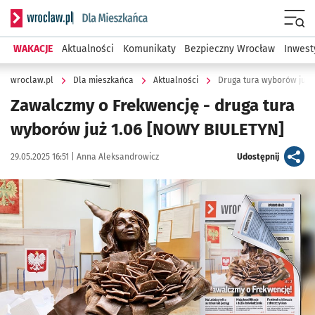
Serwis informacyjny wroclaw.pl podserwis: Dla mieszkańca
Menu
WAKACJE
Aktualności
Komunikaty
Bezpieczny Wrocław
Inwest
wroclaw.pl
Dla mieszkańca
Aktualności
Druga tura wyborów już 
Zawalczmy o Frekwencję - druga tura
wyborów już 1.06 [NOWY BIULETYN]
Data publikacji:
Autor:
artykuł
29.05.2025 16:51 |
Anna Aleksandrowicz
Udostępnij
Kliknij, aby powiększyć