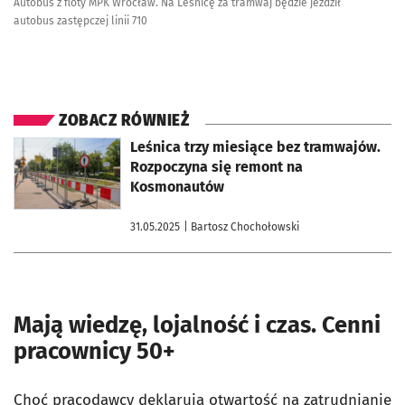
Autobus z floty MPK Wrocław. Na Leśnicę za tramwaj będzie jeździł
autobus zastępczej linii 710
ZOBACZ RÓWNIEŻ
otworzy się w nowej karcie
Leśnica trzy miesiące bez tramwajów.
Rozpoczyna się remont na
Kosmonautów
31.05.2025
| Bartosz Chochołowski
Mają wiedzę, lojalność i czas. Cenni
pracownicy 50+
Choć pracodawcy deklarują otwartość na zatrudnianie