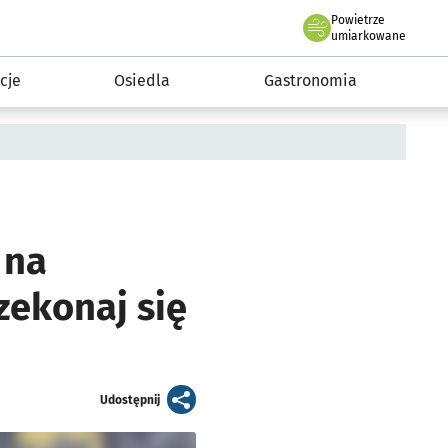
Powietrze
we Wrocławiu
 mieszkańca
umiarkowane
cje
Osiedla
Gastronomia
 na
zekonaj się
artykuł
Udostępnij