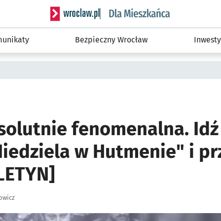
Serwis informacyjny wroclaw.pl podserwis: Dla
unikaty
Bezpieczny Wrocław
Inwesty
solutnie fenomenalna. Idź
iedziela w Hutmenie" i pr
LETYN]
owicz