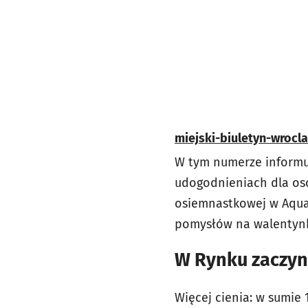
miejski-biuletyn-wrocl
W tym numerze informuj
udogodnieniach dla osó
osiemnastkowej w Aquap
pomysłów na walentynki
W Rynku zaczyn
Więcej cienia: w sumie 