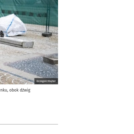
Grzegorz Rajter
ynku, obok dźwig