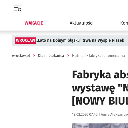
Menu główne portalu wroclaw.pl
WAKACJE
Aktualności
Kom
WROCŁAW
„Lato na Dolnym Śląsku” trwa na Wyspie Piasek
wroclaw.pl
Dla mieszkańca
Hutmen - fabryka fenomenalna
Fabryka ab
wystawę "N
[NOWY BIU
Data publikacji:
Autor:
13.02.2026 07:45 |
Anna Aleksandr
Kliknij, aby powiększyć