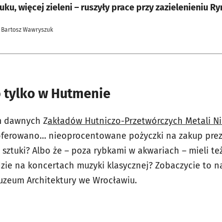
uku, więcej zieleni – ruszyły prace przy zazielenieniu R
 Bartosz Wawryszuk
to tylko w Hutmenie
m dawnych Z
akładów Hutniczo-Przetwórczych Metali N
ferowano… nieoprocentowane pożyczki na zakup pre
 sztuki? Albo że – poza rybkami w akwariach – mieli też
dzie na koncertach muzyki klasycznej? Zobaczycie to n
uzeum Architektury we Wrocławiu.