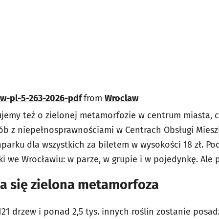
aw-pl-5-263-2026-pdf
from
Wroclaw
emy też o zielonej metamorfozie w centrum miasta, cz
b z niepełnosprawnościami w Centrach Obsługi Miesz
arku dla wszystkich za biletem w wysokości 18 zł. Pod
 we Wrocławiu: w parze, w grupie i w pojedynkę. Ale p
a się zielona metamorfoza
121 drzew i ponad 2,5 tys. innych roślin zostanie posa