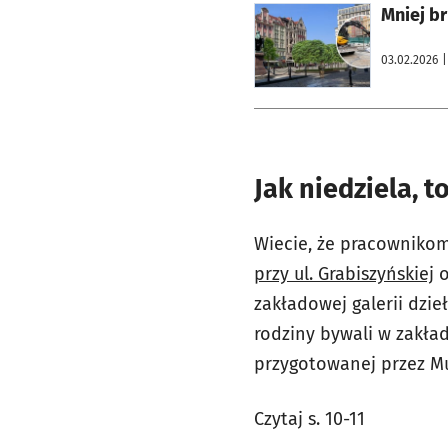
otworzy się w nowej karcie
Mniej br
03.02.2026
|
Jak niedziela, 
Wiecie, że pracowniko
przy ul. Grabiszyńskiej
o
zakładowej galerii dzieł
rodziny bywali w zakła
przygotowanej przez M
Czytaj s. 10-11