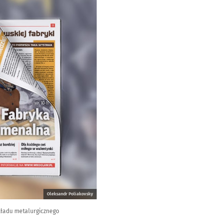
Oleksandr Poliakovsky
akładu metalurgicznego