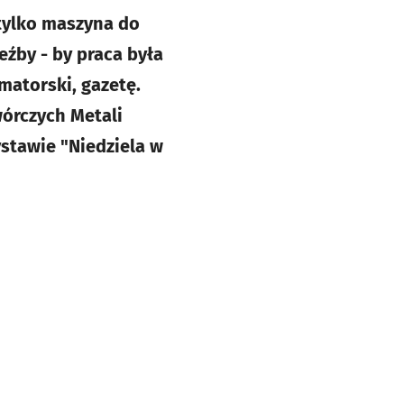
 tylko maszyna do
eźby - by praca była
matorski, gazetę.
órczych Metali
ystawie "Niedziela w