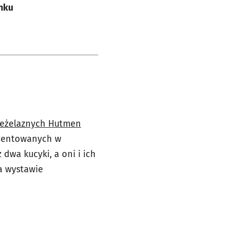
ynku
ieżelaznych Hutmen
zentowanych w
 dwa kucyki, a oni i ich
a wystawie