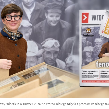
tawy "Niedziela w Hutmenie: na tle czarno-białego zdjęcia z pracownikami tego z