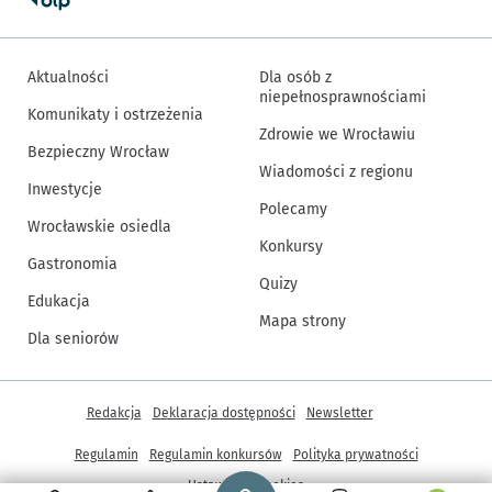
Aktualności
Dla osób z
niepełnosprawnościami
Komunikaty i ostrzeżenia
Zdrowie we Wrocławiu
Bezpieczny Wrocław
Wiadomości z regionu
Inwestycje
Polecamy
Wrocławskie osiedla
Konkursy
Gastronomia
Quizy
Edukacja
Mapa strony
Dla seniorów
Inne informacje
Redakcja
Deklaracja dostępności
Newsletter
Regulamin
Regulamin konkursów
Polityka prywatności
Strona główna - wroclaw.pl
Ustawienia cookies