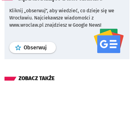
Kliknij „obserwuj”, aby wiedzieć, co dzieje się we
Wrocławiu.
Najciekawsze wiadomości z
www.wroclaw.pl znajdziesz w Google News!
profil
google news
serwisu wroclaw
Obserwuj
ZOBACZ TAKŻE