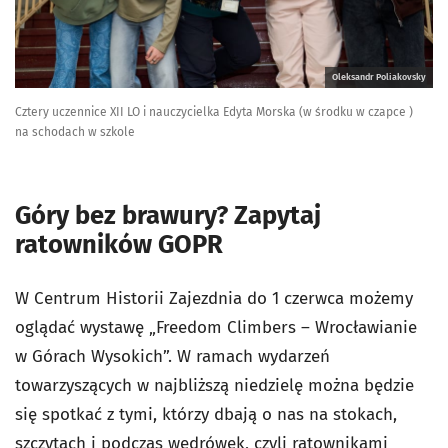
Oleksandr Poliakovsky
Cztery uczennice XII LO i nauczycielka Edyta Morska (w środku w czapce )
na schodach w szkole
Góry bez brawury? Zapytaj
ratowników GOPR
W Centrum Historii Zajezdnia do 1 czerwca możemy
oglądać wystawę „Freedom Climbers – Wrocławianie
w Górach Wysokich”. W ramach wydarzeń
towarzyszących w najbliższą niedzielę można będzie
się spotkać z tymi, którzy dbają o nas na stokach,
szczytach i podczas wędrówek, czyli ratownikami