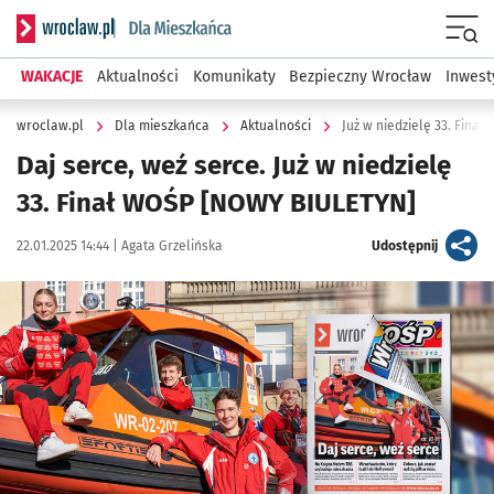
Serwis informacyjny wroclaw.pl podserwis: Dla mieszkańca
Menu
WAKACJE
Aktualności
Komunikaty
Bezpieczny Wrocław
Inwest
wroclaw.pl
Dla mieszkańca
Aktualności
Już w niedzielę 33. Fina
Daj serce, weź serce. Już w niedzielę
33. Finał WOŚP [NOWY BIULETYN]
Data publikacji:
Autor:
artykuł
22.01.2025 14:44 |
Agata Grzelińska
Udostępnij
Kliknij, aby powiększyć