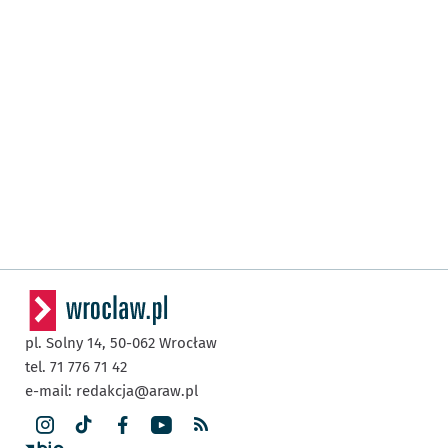
pl. Solny 14,
50-062
Wrocław
tel. 71 776 71 42
e-mail:
redakcja@araw.pl