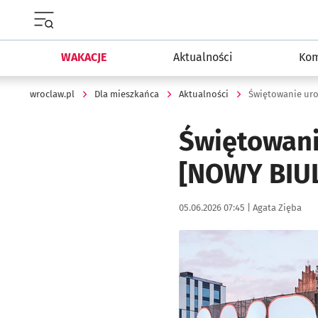
Menu główne portalu wroclaw.pl
WAKACJE
Aktualności
Kom
wroclaw.pl
Dla mieszkańca
Aktualności
Świętowanie uro
Świętowani
[NOWY BIU
Data publikacji:
Autor:
05.06.2026 07:45 |
Agata Zięba
Kliknij, aby powiększyć