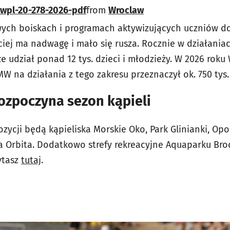
awpl-20-278-2026-pdf
from
Wroclaw
ych boiskach i programach aktywizujących uczniów do
iej ma nadwagę i mało się rusza. Rocznie w działaniach
ze udział ponad 12 tys. dzieci i młodzieży. W 2026 roku
 na działania z tego zakresu przeznaczył ok. 750 tys.
rozpoczyna sezon kąpieli
ycji będą kąpieliska Morskie Oko, Park Glinianki, Opo
ia Orbita. Dodatkowo strefy rekreacyjne Aquaparku Br
ytasz
tutaj
.