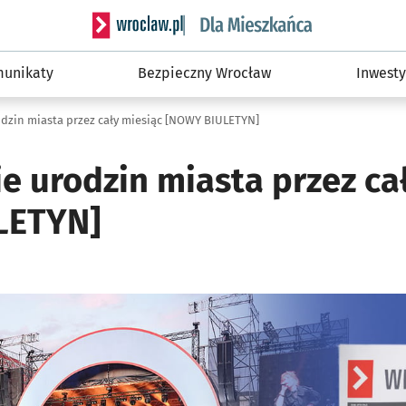
Serwis informacyjny wroclaw.pl podserwis: Dla
unikaty
Bezpieczny Wrocław
Inwesty
dzin miasta przez cały miesiąc [NOWY BIULETYN]
e urodzin miasta przez ca
LETYN]