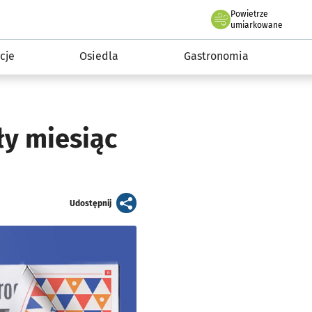
Powietrze
we Wrocławiu
 mieszkańca
umiarkowane
cje
Osiedla
Gastronomia
ły miesiąc
artykuł
Udostępnij