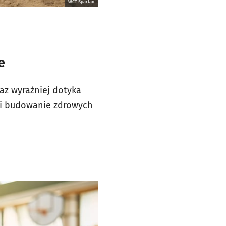
WCT Spartan
e
az wyraźniej dotyka
ę i budowanie zdrowych