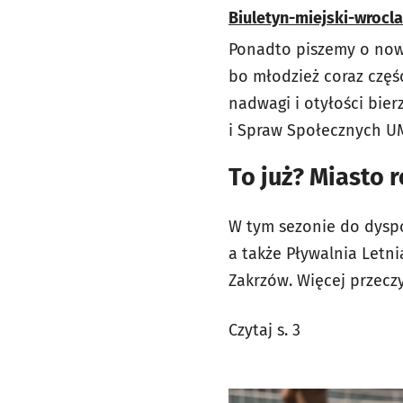
Biuletyn-miejski-wrocl
Ponadto piszemy o now
bo młodzież coraz częśc
nadwagi i otyłości bier
i Spraw Społecznych UMW
To już? Miasto 
W tym sezonie do dyspoz
a także Pływalnia Letn
Zakrzów. Więcej przecz
Czytaj s. 3