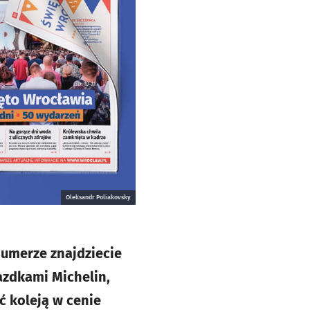
Oleksandr Poliakovsky
numerze znajdziecie
azdkami Michelin,
ć koleją w cenie