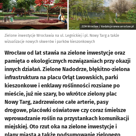
ZZM Wrocław / Redakcja www.wroclaw.pl
Zielone inwestycje Wrocławia na ul. Legnickiej i pl. Nowy Targ a także
wizualizacje nowych skwerów i parków kieszonkowych
Wrocław od lat stawia na zielone inwestycje oraz
pamięta o ekologicznych rozwiązaniach przy okazji
innych działań. Zielone Nadodrze, błękitno-zielona
infrastruktura na placu Orląt Lwowskich, parki
kieszonkowe i enklawy roślinności rozsiane po
mieście, już nie szary, bo wkrótce zielony plac
Nowy Targ, zadrzewione całe arterie, pasy
drogowe, placówki oświatowe czy coraz śmielsze
wprowadzanie roślin na przystankach komunikacji
miejskiej. Oto rzut oka na zielone inwestycje i
plany miasta a także podsumowanie zielonego