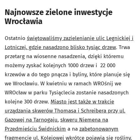
Najnowsze zielone inwestycje
Wrocławia
Ostatnio
świętowaliśmy zazielenianie ulic Legnickiej i
Lotniczej, gdzie nasadzono blisko tysiąc drzew
. Trwa
przetarg na wiosenne nasadzenia, dzięki któremu
możemy zyskać kolejnych 1000 drzew i 22 000
krzewów a do tego pnącza i byliny, które planuje się
we Wrocławiu. W kwietniu w ramach WROśnij we
WROcław w parku Tysiąclecia zostanie nasadzonych
kolejne 300 drzew.
Miasto jest także w trakcie
urządzania skwerów Thomasa i Schreibera przy ul.
Gazowej na Tarnogaju
,
skweru Niemena na
Przedmieściu Świdnickim
a na
zabetonowanym
fragmencie ul. Kolejowej wkrótce pojawią się rośliny.