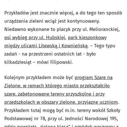
Przykładów jest znacznie więcej, a do tego ten sposób
urządzania zieleni wciąż jest kontynuowany.
Niedawno wykonane to placyk przy ul. Melioranckiej,
psi wybieg przy ul. Hubskiej
,
park kieszonkowy
między ulicami Litewską i Kownieńską
. – Tego typu
zadań - na przestrzeni ostatnich lat - było
kilkadziesiąt – mówi Filipowski.
Kolejnym przykładem może być
program Szare na
Zielone, w ramach którego miasto przekształciło
szare, zabetonowane tereny przyszkolne i przy
przedszkolach w obszary zielone, przyjazne uczniom
.
Przykładem tutaj mogą być m.in. tereny wokół Szkoły
Podstawowej nr 78, przy ul. Jedności Narodowej 195,
gdzie powstała „zielona klasa” i ogródek warzywny a