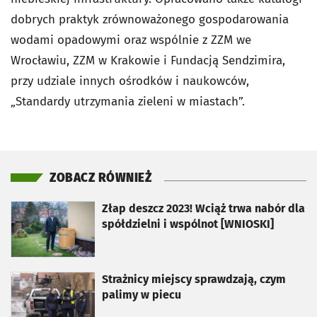
dobrych praktyk zrównoważonego gospodarowania
wodami opadowymi oraz wspólnie z ZZM we
Wrocławiu, ZZM w Krakowie i Fundacją Sendzimira,
przy udziale innych ośrodków i naukowców,
„Standardy utrzymania zieleni w miastach”.
ZOBACZ RÓWNIEŻ
otworzy się w nowej karcie
Złap deszcz 2023! Wciąż trwa nabór dla
spółdzielni i wspólnot [WNIOSKI]
otworzy się w nowej karcie
Strażnicy miejscy sprawdzają, czym
palimy w piecu