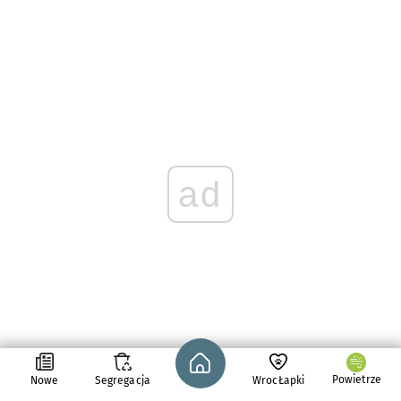
ad
Strona główna - wroclaw.pl
Powietrze
Nowe
Segregacja
WrocŁapki