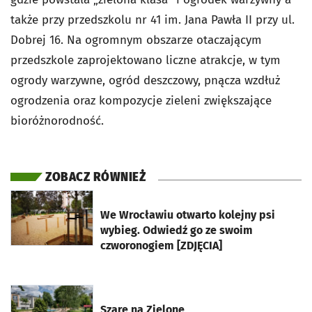
także przy przedszkolu nr 41 im. Jana Pawła II przy ul.
Dobrej 16. Na ogromnym obszarze otaczającym
przedszkole zaprojektowano liczne atrakcje, w tym
ogrody warzywne, ogród deszczowy, pnącza wzdłuż
ogrodzenia oraz kompozycje zieleni zwiększające
bioróżnorodność.
ZOBACZ RÓWNIEŻ
otworzy się w nowej karcie
We Wrocławiu otwarto kolejny psi
wybieg. Odwiedź go ze swoim
czworonogiem [ZDJĘCIA]
otworzy się w nowej karcie
Szare na Zielone