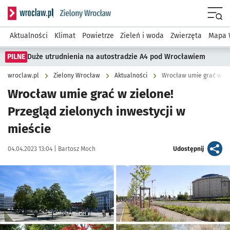
Serwis informacyjny wroclaw.pl podserwis: Środowisko we 
Menu
Aktualności
Klimat
Powietrze
Zieleń i woda
Zwierzęta
Mapa 
PILNE
Duże utrudnienia na autostradzie A4 pod Wrocławiem
wroclaw.pl
Zielony Wrocław
Aktualności
Wrocław umie grać w zie
Wrocław umie grać w zielone!
Przegląd zielonych inwestycji w
mieście
Data publikacji:
Autor:
artykuł
04.04.2023 13:04 |
Bartosz Moch
Udostępnij
Kliknij, aby powiększyć