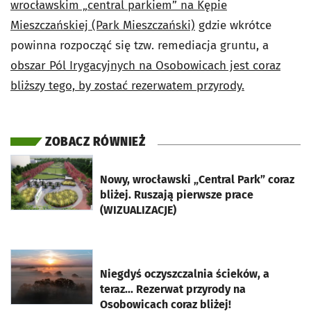
wrocławskim „central parkiem” na Kępie
Mieszczańskiej (Park Mieszczański)
gdzie wkrótce
powinna rozpocząć się tzw. remediacja gruntu, a
obszar Pól Irygacyjnych na Osobowicach jest coraz
bliższy tego, by zostać rezerwatem przyrody.
ZOBACZ RÓWNIEŻ
otworzy się w nowej karcie
Nowy, wrocławski „Central Park” coraz
bliżej. Ruszają pierwsze prace
(WIZUALIZACJE)
otworzy się w nowej karcie
Niegdyś oczyszczalnia ścieków, a
teraz... Rezerwat przyrody na
Osobowicach coraz bliżej!