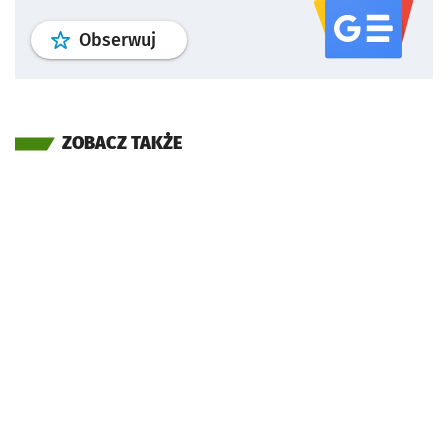
profil
google news
serwisu wroclaw
Obserwuj
ZOBACZ TAKŻE