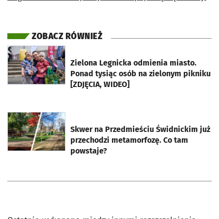
ZOBACZ RÓWNIEŻ
otworzy się w nowej karcie
Zielona Legnicka odmienia miasto.
Ponad tysiąc osób na zielonym pikniku
[ZDJĘCIA, WIDEO]
otworzy się w nowej karcie
Skwer na Przedmieściu Świdnickim już
przechodzi metamorfozę. Co tam
powstaje?