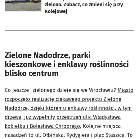
zielono. Zobacz, co zmieni się przy
Kolejowej
Zielone Nadodrze, parki
kieszonkowe i enklawy roślinności
blisko centrum
Co jeszcze „zielonego dzieje się we Wrocławiu?
Miasto
rozpoczęło realizację ciekawego projektu Zielone
Nadodrze, dzięki któremu enklawy roślinności, w tym
drzewa, już wypełniły przestrzeń ulic Władysława
Łokietka i Bolesława Chrobrego.
Kolejne miejsca
nasadzeń to ul. Ołbińska, Rydygiera i plac Staszica. To