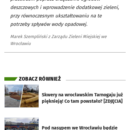
deszczowych i wprowadzenie dodatkowej zieleni,
przy równoczesnym ukształtowaniu na te
potrzeby spływów wody opadowej.
Marek Szempliński z Zarządu Zieleni Miejskiej we
Wrocławiu
ZOBACZ RÓWNIEŻ
otworzy się w nowej karcie
Skwery na wrocławskim Tarnogaju już
pięknieją! Co tam powstało? [ZDJĘCIA]
otworzy się w nowej karcie
Pod nasypem we Wrocławiu będzie