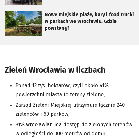
otworzy się w nowej karcie
Nowe miejskie plaże, bary i food trucki
w parkach we Wrocławiu. Gdzie
powstaną?
Zieleń Wrocławia w liczbach
Ponad 12 tys. hektarów, czyli około 41%
powierzchni miasta to tereny zielone,
Zarząd Zieleni Miejskiej utrzymuje łącznie 240
zieleńców i 60 parków,
81% wrocławian ma dostęp do zielonych terenów
w odległości do 300 metrów od domu,