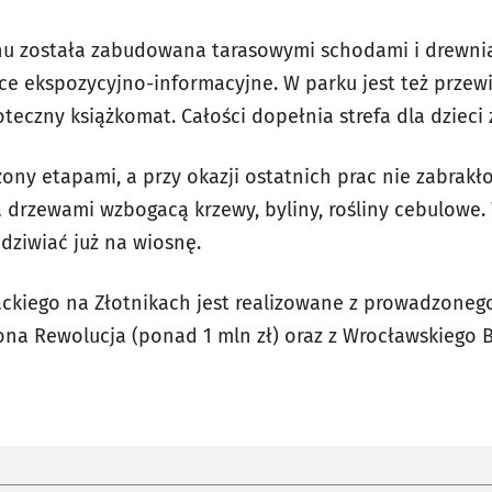
enu została zabudowana tarasowymi schodami i drewn
ce ekspozycyjno-informacyjne. W parku jest też przewi
ioteczny książkomat. Całości dopełnia strefa dla dzieci
rzony etapami, a przy okazji ostatnich prac nie zabrak
 drzewami wzbogacą krzewy, byliny, rośliny cebulowe. 
dziwiać już na wiosnę.
ackiego na Złotnikach jest realizowane z prowadzonego
lona Rewolucja (ponad 1 mln zł) oraz z Wrocławskiego