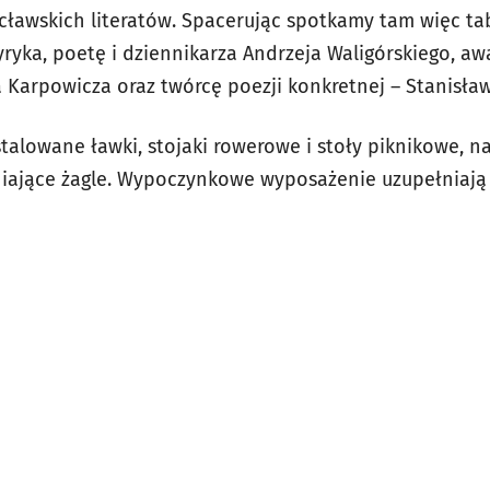
cławskich literatów. Spacerując spotkamy tam więc tab
yryka, poetę i dziennikarza Andrzeja Waligórskiego, a
Karpowicza oraz twórcę poezji konkretnej – Stanisła
stalowane ławki, stojaki rowerowe i stoły piknikowe, n
niające żagle. Wypoczynkowe wyposażenie uzupełniają l