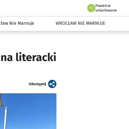
Powietrze
we Wrocławiu
dowisko we Wrocławiu
umiarkowane
ław Nie Marnuje
WROCŁAW NIE MARNUJE
na literacki
artykuł
Udostępnij