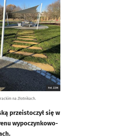
Fot. ZZM
erackim na Złotnikach.
ką przeistoczył się w
terenu wypoczynkowo-
ach.