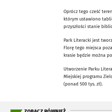
Oprócz tego cześć ter
którym ustawiono tabli
przyszłości stanie bibl
Park Literacki jest two
Florę tego miejsca poza
krasie będzie można po
Utworzenie Parku Liter
Miejskiej programu Zie
(ponad 500 tys. zł).
ZOBACZ RÓWNIEŻ