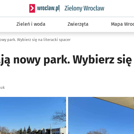
Serwis informacyjny wroclaw.pl podserwis: Śro
Zieleń i woda
Zwierzęta
Mapa Wroc
owy park. Wybierz się na literacki spacer
ją nowy park. Wybierz się 
zuk