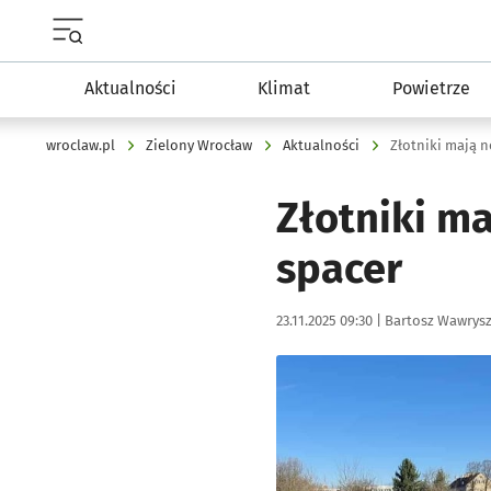
Menu główne portalu wroclaw.pl
Aktualności
Klimat
Powietrze
wroclaw.pl
Zielony Wrocław
Aktualności
Złotniki mają n
Złotniki ma
spacer
Data publikacji:
Autor:
23.11.2025 09:30 |
Bartosz Wawrys