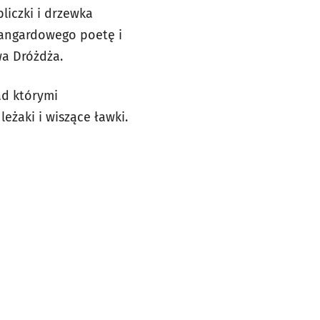
liczki i drzewka
wangardowego poetę i
wa Dróżdża.
ad którymi
eżaki i wiszące ławki.