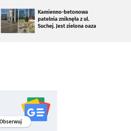
otworzy się w nowej karcie
Kamienno-betonowa
patelnia zniknęła z ul.
Suchej. Jest zielona oaza
profil
google news
serwisu wroclaw.pl
Obserwuj