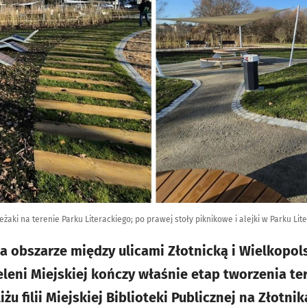
leżaki na terenie Parku Literackiego; po prawej stoły piknikowe i alejki w Parku Lit
a obszarze między ulicami Złotnicką i Wielkopols
eleni Miejskiej kończy właśnie etap tworzenia 
żu filii Miejskiej Biblioteki Publicznej na Złotnik