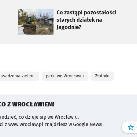
otworzy się w nowej karcie
Co zastąpi pozostałości
starych działek na
Jagodnie?
nasadzenia zieleni
parki we Wrocławiu
Złotniki
CO Z WROCŁAWIEM!
wiedzieć, co dzieje się we Wrocławiu.
i z www.wroclaw.pl znajdziesz w Google News!