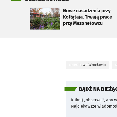
otworzy się w nowej karcie
Nowe nasadzenia przy
Kołłątaja. Trwają prace
przy Mezonetowcu
osiedla we Wrocławiu
BĄDŹ NA BIEŻĄ
Kliknij „obserwuj”, aby 
Najciekawsze wiadomośc