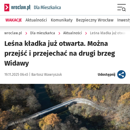
Serwis informacyjny wroclaw.pl podserwis: Dla mieszkańca
Menu
WAKACJE
Aktualności
Komunikaty
Bezpieczny Wrocław
Inwest
wroclaw.pl
Dla mieszkańca
Aktualności
Leśna kładka już otwart
Leśna kładka już otwarta. Można
przejść i przejechać na drugi brzeg
Widawy
Data publikacji:
Autor:
artykuł
19.11.2025 06:45 |
Bartosz Wawryszuk
Udostępnij