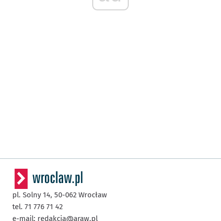
pl. Solny 14,
50-062
Wrocław
tel. 71 776 71 42
e-mail:
redakcja@araw.pl