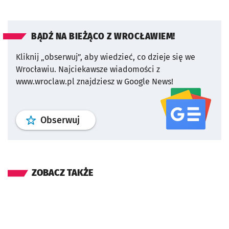
BĄDŹ NA BIEŻĄCO Z WROCŁAWIEM!
Kliknij „obserwuj”, aby wiedzieć, co dzieje się we
Wrocławiu.
Najciekawsze wiadomości z
www.wroclaw.pl znajdziesz w Google News!
profil
google news
serwisu wroclaw
Obserwuj
ZOBACZ TAKŻE