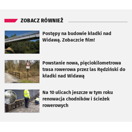
ZOBACZ RÓWNIEŻ
otworzy się w nowej karcie
Postępy na budowie kładki nad
Widawą. Zobaczcie film!
otworzy się w nowej karcie
Powstanie nowa, pięciokilometrowa
trasa rowerowa przez las Rędziński do
kładki nad Widawą
otworzy się w nowej karcie
Na 10 ulicach jeszcze w tym roku
renowacja chodników i ścieżek
rowerowych