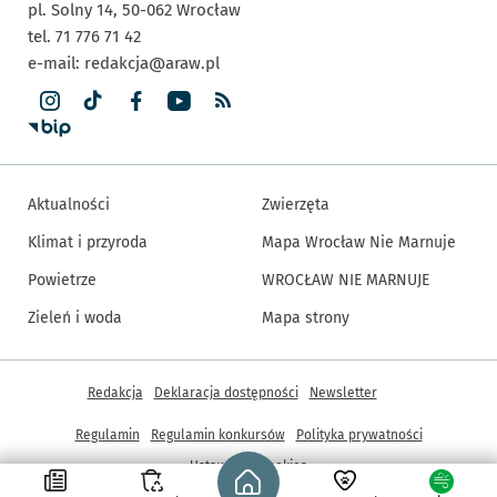
pl. Solny 14,
50-062
Wrocław
tel. 71 776 71 42
e-mail:
redakcja@araw.pl
Aktualności
Zwierzęta
Klimat i przyroda
Mapa Wrocław Nie Marnuje
Powietrze
WROCŁAW NIE MARNUJE
Zieleń i woda
Mapa strony
Inne informacje
Redakcja
Deklaracja dostępności
Newsletter
Regulamin
Regulamin konkursów
Polityka prywatności
Strona główna - wroclaw.pl
Ustawienia cookies