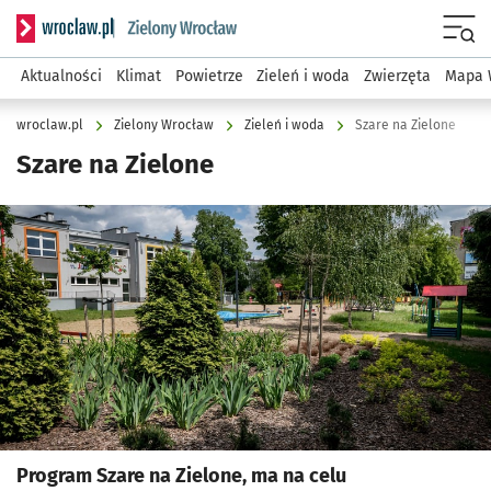
Serwis informacyjny wroclaw.pl podserwis: Środowisko we 
Menu
Aktualności
Klimat
Powietrze
Zieleń i woda
Zwierzęta
Mapa 
wroclaw.pl
Zielony Wrocław
Zieleń i woda
Szare na Zielone
Szare na Zielone
Kliknij, aby powiększyć
Program Szare na Zielone, ma na celu