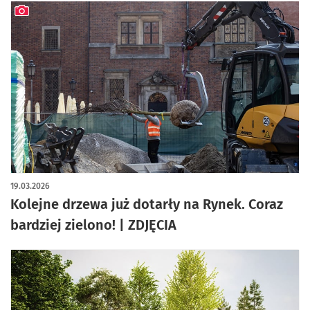
artykuł z galerią zdjęć
19.03.2026
Kolejne drzewa już dotarły na Rynek. Coraz
bardziej zielono! | ZDJĘCIA