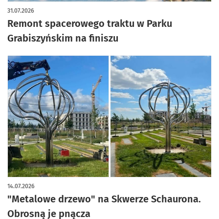
artykuł z galerią zdjęć
31.07.2026
Remont spacerowego traktu w Parku
Grabiszyńskim na finiszu
14.07.2026
"Metalowe drzewo" na Skwerze Schaurona.
Obrosną je pnącza