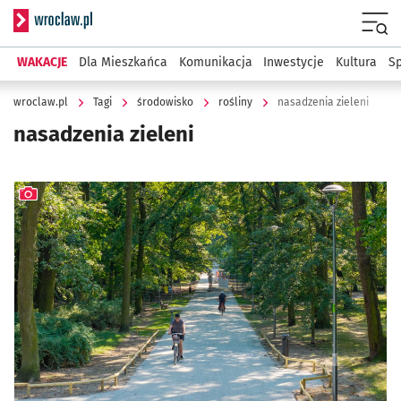
Serwis informacyjny wroclaw.pl
Menu
WAKACJE
Dla Mieszkańca
Komunikacja
Inwestycje
Kultura
Sp
wroclaw.pl
Tagi
środowisko
rośliny
nasadzenia zieleni
nasadzenia zieleni