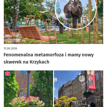
artykuł z galerią zdjęć
12.06.2026
Fenomenalna metamorfoza i mamy nowy
skwerek na Krzykach