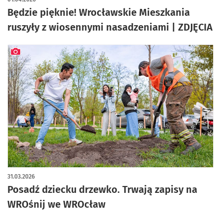
Będzie pięknie! Wrocławskie Mieszkania
ruszyły z wiosennymi nasadzeniami | ZDJĘCIA
artykuł z galerią zdjęć
31.03.2026
Posadź dziecku drzewko. Trwają zapisy na
WROśnij we WROcław