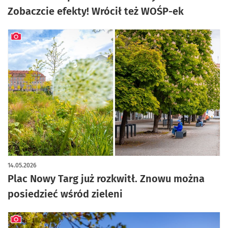
Zobaczcie efekty! Wrócił też WOŚP-ek
artykuł z galerią zdjęć
14.05.2026
Plac Nowy Targ już rozkwitł. Znowu można
posiedzieć wśród zieleni