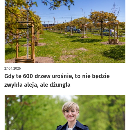
artykuł z galerią zdjęć
27.04.2026
Gdy te 600 drzew urośnie, to nie będzie
zwykła aleja, ale dżungla