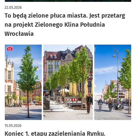
22.05.2026
To będą zielone płuca miasta. Jest przetarg
na projekt Zielonego Klina Południa
Wrocławia
artykuł z galerią zdjęć
15.05.2026
Koniec 1. etapu zazieleniania Rynku.