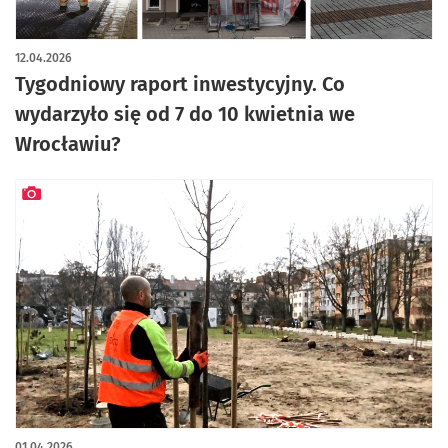
artykuł z galerią zdjęć
12.04.2026
Tygodniowy raport inwestycyjny. Co
wydarzyło się od 7 do 10 kwietnia we
Wrocławiu?
artykuł z galerią zdjęć
01.04.2026