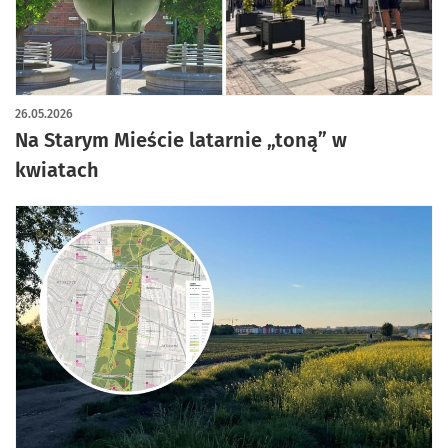
artykuł z galerią zdjęć
26.05.2026
Na Starym Mieście latarnie „toną” w
kwiatach