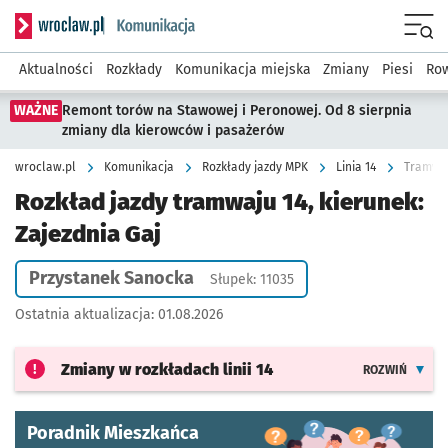
Serwis informacyjny wroclaw.pl podserwis: Komunikacja
Menu
Aktualności
Rozkłady
Komunikacja miejska
Zmiany
Piesi
Row
WAŻNE
Remont torów na Stawowej i Peronowej. Od 8 sierpnia
zmiany dla kierowców i pasażerów
wroclaw.pl
Komunikacja
Rozkłady jazdy MPK
Linia 14
Tramwaj
Rozkład jazdy tramwaju 14, kierunek:
Zajezdnia Gaj
Przystanek Sanocka
Słupek: 11035
Ostatnia aktualizacja:
01.08.2026
Zmiany w rozkładach
linii 14
ROZWIŃ
Poradnik Mieszkańca