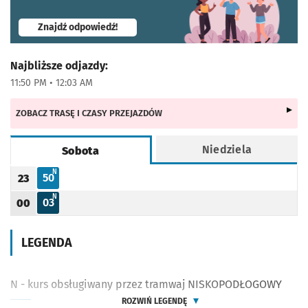
- otworzy się w nowej karcie
Znajdź odpowiedź!
Najbliższe odjazdy:
11:50 PM • 12:03 AM
ZOBACZ TRASĘ I CZASY PRZEJAZDÓW
Niedziela
Sobota
Rozkład jazdy -
Sobota
N - KURS OBSŁUGIWANY PRZEZ TRAMWAJ NISKOPODŁOGOWY
N
50
23
Odjazd
minut po godzinie 23
Godzina odjazdu
N - KURS OBSŁUGIWANY PRZEZ TRAMWAJ NISKOPODŁOGOWY
N
03
00
Odjazd
minut po godzinie 00
Godzina odjazdu
LEGENDA
N - kurs obsługiwany przez tramwaj NISKOPODŁOGOWY
ROZWIŃ LEGENDĘ