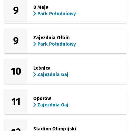
(Kamienna)
9
8 Maja
Sprawdź prop
Zajezdnia Ga
Czas pr
Zajezdnia Gaj
3'
Park Południowy
9
Zajezdnia Ołbin
Park Południowy
10
Leśnica
Zajezdnia Gaj
11
Oporów
Zajezdnia Gaj
Stadion Olimpijski