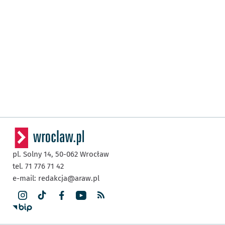
pl. Solny 14,
50-062
Wrocław
tel. 71 776 71 42
e-mail:
redakcja@araw.pl