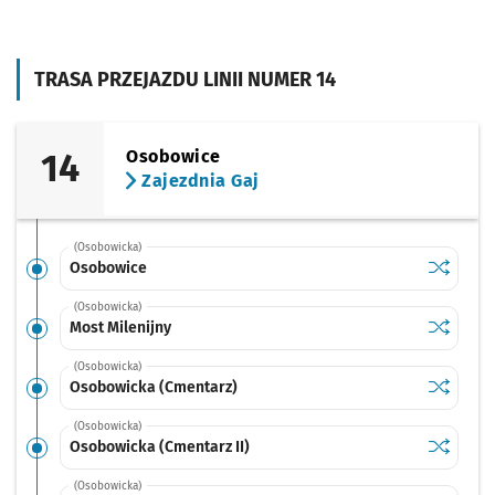
TRASA PRZEJAZDU LINII NUMER 14
14
Osobowice
Zajezdnia Gaj
(Osobowicka)
Sprawdź p
Osobowi
Osobowice
(Osobowicka)
Sprawdź p
Most Mile
Most Milenijny
(Osobowicka)
Sprawdź p
Osobowic
Osobowicka (Cmentarz)
(Osobowicka)
Sprawdź p
Osobowic
Osobowicka (Cmentarz II)
(Osobowicka)