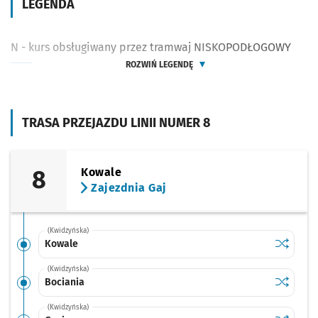
LEGENDA
N - kurs obsługiwany przez tramwaj NISKOPODŁOGOWY
ROZWIŃ LEGENDĘ
TRASA PRZEJAZDU LINII NUMER 8
8
Kowale
Zajezdnia Gaj
(Kwidzyńska)
Sprawdź p
Kowale
Kowale
(Kwidzyńska)
Sprawdź p
Bociania
Bociania
(Kwidzyńska)