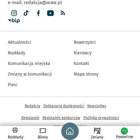
e-mail:
redakcja@araw.pl
Aktualności
Rowerzyści
Rozkłady
Kierowcy
Komunikacja miejska
Kontakt
Zmiany w komunikacji
Mapa strony
Piesi
Inne informacje
Redakcja
Deklaracja dostępności
Newsletter
Regulamin
Regulamin konkursów
Polityka prywatności
Strona główna - wroclaw.pl
Ustawienia cookies
Powietrze
Rozkłady
Bilety
Zmiany
© Copyright 2005-2026, ARAW S.A., Gmina Wrocław