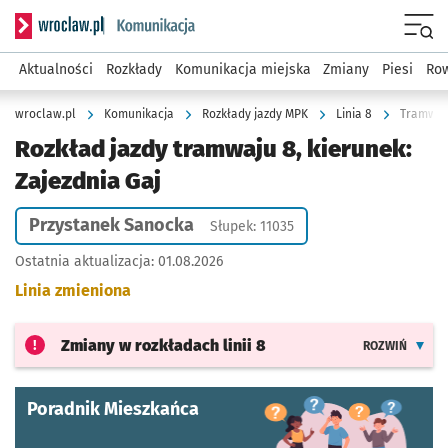
Serwis informacyjny wroclaw.pl podserwis: Komunikacja
Menu
Aktualności
Rozkłady
Komunikacja miejska
Zmiany
Piesi
Row
wroclaw.pl
Komunikacja
Rozkłady jazdy MPK
Linia 8
Tramwaj 
Rozkład jazdy tramwaju 8, kierunek:
Zajezdnia Gaj
Przystanek Sanocka
Słupek: 11035
Ostatnia aktualizacja:
01.08.2026
Linia zmieniona
Zmiany w rozkładach
linii 8
ROZWIŃ
Poradnik Mieszkańca