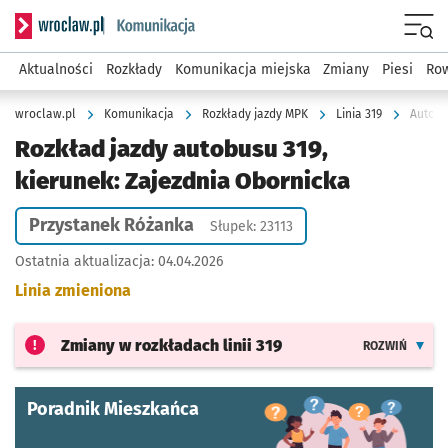
Serwis informacyjny wroclaw.pl podserwis: Komunikacja
Menu
Aktualności
Rozkłady
Komunikacja miejska
Zmiany
Piesi
Row
wroclaw.pl
Komunikacja
Rozkłady jazdy MPK
Linia 319
Autobu
Rozkład jazdy autobusu 319,
kierunek: Zajezdnia Obornicka
Przystanek Różanka
Słupek: 23113
Ostatnia aktualizacja:
04.04.2026
Linia zmieniona
Zmiany w rozkładach
linii 319
ROZWIŃ
Poradnik Mieszkańca