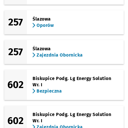
(Łużycka)
Sprawdź p
Łużycka
Łużycka
257
Ślazowa
(Bezpieczna)
Oporów
Sprawdź p
Różanka
Różanka
(Obornicka)
Sprawdź prop
Bezpieczna
Czas pr
Bezpieczna
2'
257
Ślazowa
Zajezdnia Obornicka
(Obornicka)
Sprawdź prop
Paprotna
Czas pr
Paprotna
4'
Przystanek na życzenie
NŻ
(Obornicka)
Sprawdź prop
Zajezdnia Ob
Czas pr
Zajezdnia Obornicka
5'
Biskupice Podg. Lg Energy Solution
602
Wr. I
Bezpieczna
Biskupice Podg. Lg Energy Solution
602
Wr. I
Zajezdnia Obornicka