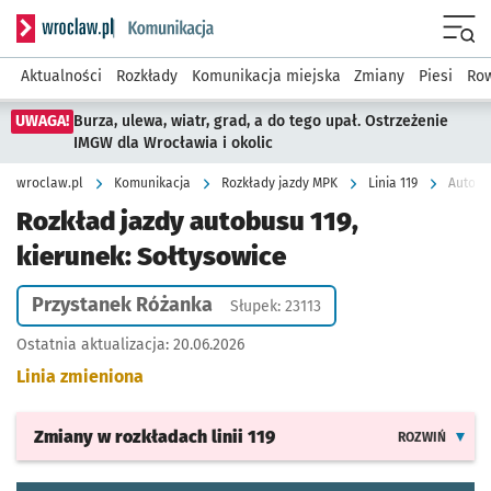
Serwis informacyjny wroclaw.pl podserwis: Komunikacja
Menu
Aktualności
Rozkłady
Komunikacja miejska
Zmiany
Piesi
Row
UWAGA!
Burza, ulewa, wiatr, grad, a do tego upał. Ostrzeżenie
IMGW dla Wrocławia i okolic
wroclaw.pl
Komunikacja
Rozkłady jazdy MPK
Linia 119
Autobus
Rozkład jazdy autobusu 119,
kierunek: Sołtysowice
Przystanek Różanka
Słupek: 23113
Ostatnia aktualizacja:
20.06.2026
Linia zmieniona
Zmiany w rozkładach
linii 119
ROZWIŃ