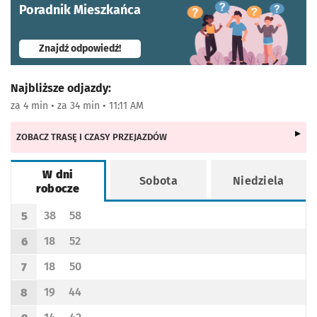
Poradnik Mieszkańca
- otworzy się w nowej karcie
Znajdź odpowiedź!
Najbliższe odjazdy:
za 4 min • za 34 min • 11:11 AM
ZOBACZ TRASĘ I CZASY PRZEJAZDÓW
W dni
Sobota
Niedziela
robocze
Rozkład jazdy -
W dni robocze
38
58
5
Odjazd
minut po godzinie 5
Odjazd
minut po godzinie 5
Godzina odjazdu
18
52
6
Odjazd
minut po godzinie 6
Odjazd
minut po godzinie 6
Godzina odjazdu
18
50
7
Odjazd
minut po godzinie 7
Odjazd
minut po godzinie 7
Godzina odjazdu
19
44
8
Odjazd
minut po godzinie 8
Odjazd
minut po godzinie 8
Godzina odjazdu