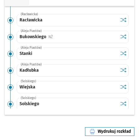
(Racławicka)
Sprawdź p
Racławic
Racławicka
(Aleja Piastów)
Sprawdź p
Bukowsk
Bukowskiego
Przystanek na życzenie
NŻ
(Aleja Piastów)
Sprawdź p
Stanki
Stanki
(Aleja Piastów)
Sprawdź p
Kadłubk
Kadłubka
(Solskiego)
Sprawdź p
Wiejska
Wiejska
(Solskiego)
Sprawdź p
Solskieg
Solskiego
(Grabiszyńska)
Sprawdź p
Oporów
Oporów
Wydrukuj rozkład
(Grabiszyńska)
linii nr 119
Sprawdź p
Grabiszy
Grabiszyńska (Cmentarz)