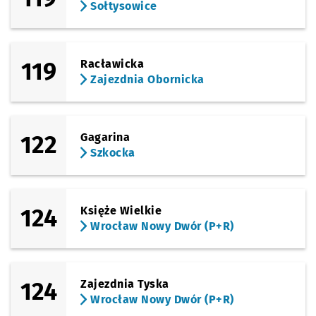
Sołtysowice
(Ostrowskiego)
Sprawdź p
Ostrowsk
Ostrowskiego
Przystanek na życzenie
NŻ
(Krzemieniecka)
Sprawdź p
Końcowa
Końcowa
119
Racławicka
Zajezdnia Obornicka
(Krzemieniecka)
Sprawdź p
Krzemien
Krzemieniecka
(Krzemieniecka)
Sprawdź p
Trawowa
Trawowa
122
Gagarina
Szkocka
(Stanisławowska)
Sprawdź p
Stanisła
Stanisławowska (W.k. Formaty)
(Stanisławowska)
124
Księże Wielkie
Sprawdź p
Muchobór
Muchobór Wielki
Wrocław Nowy Dwór (P+R)
(Mińska)
Sprawdź p
Muchobór 
Muchobór Wielki (Roślinna)
(Mińska)
124
Zajezdnia Tyska
Sprawdź p
Tyrmand
Tyrmanda
Wrocław Nowy Dwór (P+R)
(Mińska)