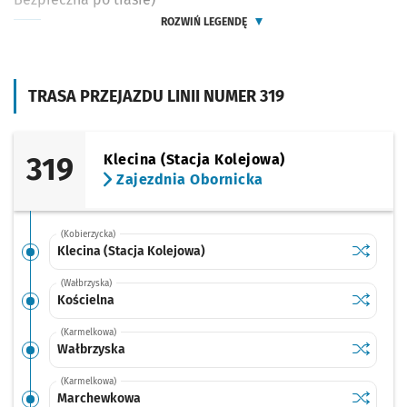
ROZWIŃ LEGENDĘ
TRASA PRZEJAZDU LINII NUMER 319
319
Klecina (Stacja Kolejowa)
Zajezdnia Obornicka
(Kobierzycka)
Sprawdź p
Klecina (
Klecina (Stacja Kolejowa)
(Wałbrzyska)
Sprawdź p
Kościeln
Kościelna
(Karmelkowa)
Sprawdź p
Wałbrzys
Wałbrzyska
(Karmelkowa)
Sprawdź p
Marchew
Marchewkowa