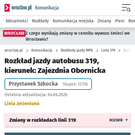
Serwis informacyjny wroclaw.pl podserwis: Komunikacja
Menu
Aktualności
Rozkłady
Komunikacja miejska
Zmiany
Piesi
Row
WROCŁAW
Z czego wynikają zmiany w cenniku wywozu śmieci we
Wrocławiu?
wroclaw.pl
Komunikacja
Rozkłady jazdy MPK
Linia 319
Autobu
Rozkład jazdy autobusu 319,
kierunek: Zajezdnia Obornicka
Przystanek Szkocka
Słupek: 12156
Ostatnia aktualizacja:
04.04.2026
Linia zmieniona
Zmiany w rozkładach
linii 319
ROZWIŃ