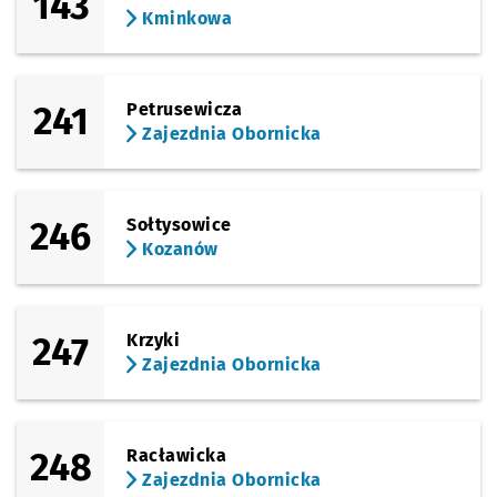
143
Kminkowa
(Obornicka)
Sprawdź propo
Paprotna
Czas prz
Paprotna
24'
Przystanek na życzenie
NŻ
(Obornicka)
Sprawdź propo
Zajezdnia Obo
Czas prz
Zajezdnia Obornicka
25'
241
Petrusewicza
Zajezdnia Obornicka
246
Sołtysowice
Kozanów
247
Krzyki
Zajezdnia Obornicka
248
Racławicka
Zajezdnia Obornicka