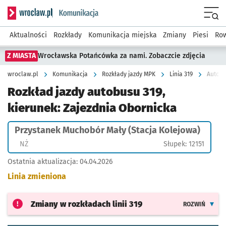
Serwis informacyjny wroclaw.pl podserwis: Komunikacja
Menu
Aktualności
Rozkłady
Komunikacja miejska
Zmiany
Piesi
Row
Z MIASTA
Wrocławska Potańcówka za nami. Zobaczcie zdjęcia
wroclaw.pl
Komunikacja
Rozkłady jazdy MPK
Linia 319
Rozkład jazdy autobusu 319,
kierunek: Zajezdnia Obornicka
Przystanek Muchobór Mały (Stacja Kolejowa)
Przystanek na życzenie
NŻ
Słupek: 12151
Ostatnia aktualizacja:
04.04.2026
Linia zmieniona
Zmiany w rozkładach
linii 319
ROZWIŃ