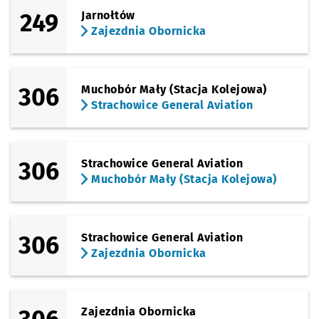
249
Jarnołtów
(Osobowicka)
Zajezdnia Obornicka
Sprawdź propo
Osobowicka (C
Czas prz
Osobowicka (Cmentarz II)
18'
Przystanek na życzenie
NŻ
(Łużycka)
Sprawdź propo
Łużycka
Czas prze
Łużycka
20'
306
Muchobór Mały (Stacja Kolejowa)
(Bezpieczna)
Strachowice General Aviation
Sprawdź propo
Różanka
Czas prz
Różanka
22'
(Obornicka)
Sprawdź propo
Bezpieczna
Czas prz
Bezpieczna
24'
306
Strachowice General Aviation
Muchobór Mały (Stacja Kolejowa)
(Obornicka)
Sprawdź propo
Paprotna
Czas prze
Paprotna
26'
Przystanek na życzenie
NŻ
(Obornicka)
Sprawdź propo
Zajezdnia Ob
Czas prz
Zajezdnia Obornicka
27'
306
Strachowice General Aviation
Zajezdnia Obornicka
Zajezdnia Obornicka