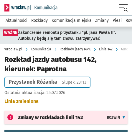
Serwis informacyjny wroclaw.pl podserwis: Komunikacja
Menu
Aktualności
Rozkłady
Komunikacja miejska
Zmiany
Piesi
Row
WAŻNE
Zakończenie remontu przystanku "pl. Jana Pawła II".
Autobusy będą się tam znowu zatrzymywać
wroclaw.pl
Komunikacja
Rozkłady jazdy MPK
Linia 142
Autobu
Rozkład jazdy autobusu 142,
kierunek: Paprotna
Przystanek Różanka
Słupek: 23113
Ostatnia aktualizacja:
25.07.2026
Linia zmieniona
Zmiany w rozkładach
linii 142
ROZWIŃ