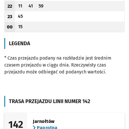
11
41
59
22
Odjazd
minut po godzinie 22
Odjazd
minut po godzinie 22
Odjazd
minut po godzinie 22
Godzina odjazdu
45
23
Odjazd
minut po godzinie 23
Godzina odjazdu
15
00
Odjazd
minut po godzinie 00
Godzina odjazdu
LEGENDA
* Czas przejazdu podany na rozkładzie jest średnim
czasem przejazdu w ciągu dnia. Rzeczywisty czas
przejazdu może odbiegać od podanych wartości.
TRASA PRZEJAZDU LINII NUMER 142
142
Jarnołtów
Paprotna