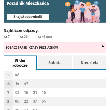
Poradnik Mieszkańca
- otworzy się w nowej karcie
Znajdź odpowiedź!
Najbliższe odjazdy:
za 7 min • za 26 min • za 41 min
ZOBACZ TRASĘ I CZASY PRZEJAZDÓW
W dni
Sobota
Niedziela
robocze
Rozkład jazdy -
W dni robocze
48
5
Odjazd
minut po godzinie 5
Godzina odjazdu
14
47
6
Odjazd
minut po godzinie 6
Odjazd
minut po godzinie 6
Godzina odjazdu
02
16
31
46
7
Odjazd
minut po godzinie 7
Odjazd
minut po godzinie 7
Odjazd
minut po godzinie 7
Odjazd
minut po godzinie 7
Godzina odjazdu
06
22
37
54
8
Odjazd
minut po godzinie 8
Odjazd
minut po godzinie 8
Odjazd
minut po godzinie 8
Odjazd
minut po godzinie 8
Godzina odjazdu