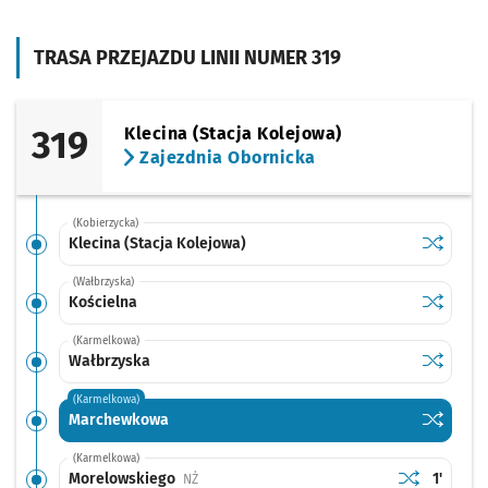
TRASA PRZEJAZDU LINII NUMER 319
319
Klecina (Stacja Kolejowa)
Zajezdnia Obornicka
(Kobierzycka)
Sprawdź p
Klecina (
Klecina (Stacja Kolejowa)
(Wałbrzyska)
Sprawdź p
Kościeln
Kościelna
(Karmelkowa)
Sprawdź p
Wałbrzys
Wałbrzyska
(Karmelkowa)
Sprawdź p
Marchew
Marchewkowa
(Karmelkowa)
Sprawdź prop
Morelowskie
Czas pr
Morelowskiego
1'
Przystanek na życzenie
NŻ