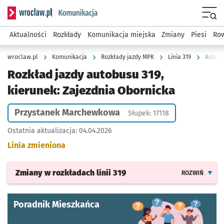
Serwis informacyjny wroclaw.pl podserwis: Komunikacja
Menu
Aktualności
Rozkłady
Komunikacja miejska
Zmiany
Piesi
Row
wroclaw.pl
Komunikacja
Rozkłady jazdy MPK
Linia 319
Autobu
Rozkład jazdy autobusu 319,
kierunek: Zajezdnia Obornicka
Przystanek Marchewkowa
Słupek: 17118
Ostatnia aktualizacja:
04.04.2026
Linia zmieniona
Zmiany w rozkładach
linii 319
ROZWIŃ
Poradnik Mieszkańca