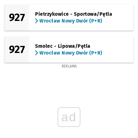
(Obornicka)
Sprawdź propo
Zajezdnia Ob
Czas prz
Zajezdnia Obornicka
37'
927
Pietrzykowice - Sportowa/Pętla
Wrocław Nowy Dwór (P+R)
927
Smolec - Lipowa/Pętla
Wrocław Nowy Dwór (P+R)
REKLAMA
ad