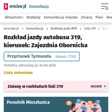
Serwis informacyjny wroclaw.pl podserwis: Komunikacja
Menu
Aktualności
Rozkłady
Komunikacja miejska
Zmiany
Piesi
Row
wroclaw.pl
Komunikacja
Rozkłady jazdy MPK
Linia 319
Autobu
Rozkład jazdy autobusu 319,
kierunek: Zajezdnia Obornicka
Przystanek Tyrmanda
Słupek: 17302
Ostatnia aktualizacja:
04.04.2026
Linia zmieniona
Zmiany w rozkładach
linii 319
ROZWIŃ
Poradnik Mieszkańca