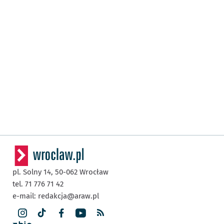
pl. Solny 14,
50-062
Wrocław
tel. 71 776 71 42
e-mail:
redakcja@araw.pl