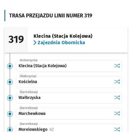
TRASA PRZEJAZDU LINII NUMER 319
319
Klecina (Stacja Kolejowa)
Zajezdnia Obornicka
(Kobierzycka)
Sprawdź p
Klecina (
Klecina (Stacja Kolejowa)
(Wałbrzyska)
Sprawdź p
Kościeln
Kościelna
(Karmelkowa)
Sprawdź p
Wałbrzys
Wałbrzyska
(Karmelkowa)
Sprawdź p
Marchew
Marchewkowa
(Karmelkowa)
Sprawdź p
Morelows
Morelowskiego
Przystanek na życzenie
NŻ