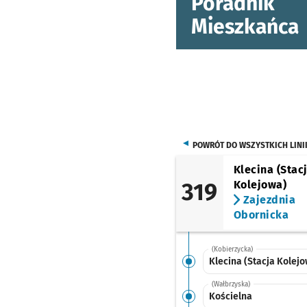
Poradnik
Mieszkańca
POWRÓT DO WSZYSTKICH LINI
Klecina (Stac
319
Kolejowa)
Zajezdnia
Obornicka
(Kobierzycka)
Klecina (Stacja Kolejo
(Wałbrzyska)
Kościelna