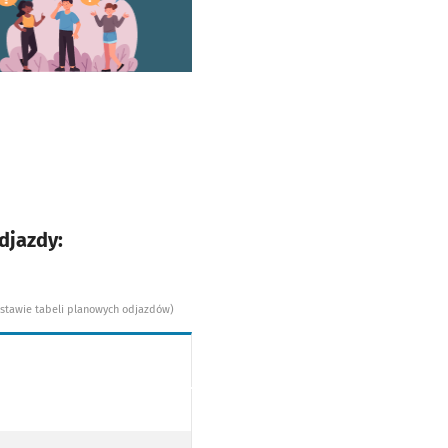
worzy się w nowej karcie
djazdy:
dstawie tabeli planowych odjazdów)