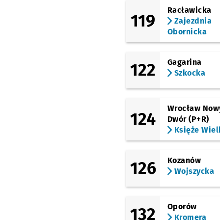
(Na Ostatnim Groszu)
Racławicka
119
Na Ostatnim Groszu
Zajezdnia
Obornicka
(Legnicka)
Kwiska
(Popowicka)
Gagarina
122
Wejherowska (Hala
Szkocka
Orbita)
(Milenijna)
Milenijna (Hala
Wrocław Now
Orbita)
Przystanek na
NŻ
124
Dwór (P+R)
(most Milenijny)
Księże Wiel
Most Milenijny
Przys
NŻ
(Osobowicka)
Osobowicka
Kozanów
126
(Cmentarz)
Wojszycka
(Osobowicka)
Osobowicka
(Cmentarz II)
Przysta
NŻ
Oporów
132
Kromera
(Łużycka)