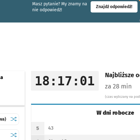
Masz pytanie? My znamy na
- ot
Znajdź odpowiedź!
nie odpowiedź!
I
Najbliższe o
18:17:01
ja
za 28 min
(czas wyliczany na po
W dni robocze
Sprawdź proponowane przesiadki na inne linie
Klecina (Stacja Kolejowa)
wa)
Rozkład jazdy -
W dni robocze
43
5
Odjazd
minut po godzinie 5
Godzina odjazdu
Sprawdź proponowane przesiadki na inne linie
Kościelna