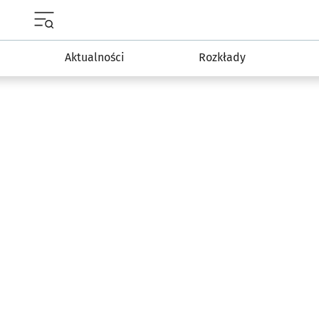
Menu główne portalu wroclaw.pl
Aktualności
Rozkłady