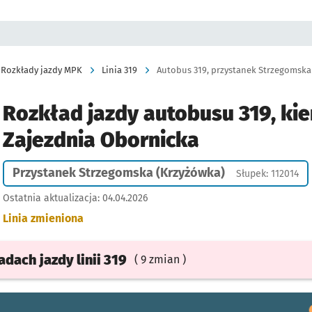
Rozkłady jazdy MPK
Linia 319
Rozkład jazdy autobusu 319, kie
Zajezdnia Obornicka
Przystanek Strzegomska (Krzyżówka)
Słupek: 112014
Ostatnia aktualizacja:
04.04.2026
Linia zmieniona
ładach
jazdy
linii 319
( 9 zmian )