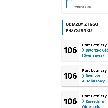
(Ostrowskiego)
FAT
(Ostrowskiego)
Ostrowskiego
Przyst
ODJAZDY Z TEGO
NŻ
PRZYSTANKU
(Krzemieniecka)
Końcowa
(Krzemieniecka)
Port Lotniczy
106
Krzemieniecka
Dworzec Gł
(Dworcowa)
(Krzemieniecka)
Trawowa
(Stanisławowska)
Port Lotniczy
Stanisławowska (W.k.
106
Dworzec
Formaty)
Autobusowy
(Stanisławowska)
Muchobór Wielki
Port Lotniczy
(Mińska)
106
Muchobór Wielki
Zajezdnia
(Roślinna)
Obornicka