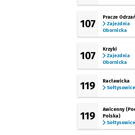
(Mińska)
Tyrmanda
Pracze Odrza
107
(Mińska)
Zajezdnia
Mińska (Rondo Rotm.
Obornicka
Pileckiego)
(TAT)
Rogowska (P+R)
Krzyki
107
Zajezdnia
(TAT)
Obornicka
Strzegomska (Krzyżów
(TAT)
Nowodworska
Racławicka
119
Sołtysowic
(Muchoborska)
Muchobór Mały
(Stacja Kolejowa)
Pr
NŻ
Awicenny (Po
(Klecińska)
119
Szkocka
Polska)
Sołtysowic
(Na Ostatnim Groszu)
Gądowianka
Przysta
NŻ