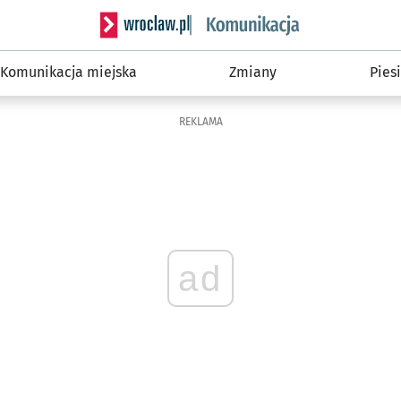
Serwis informacyjny wroclaw.pl podserwis: Ko
Komunikacja miejska
Zmiany
Piesi
REKLAMA
ad