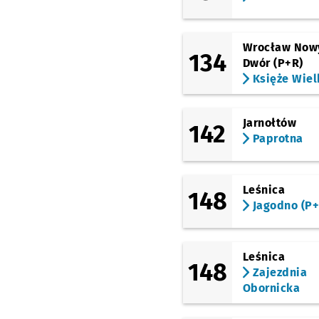
Łużycka
(Bezpieczna)
Różanka
Wrocław Now
134
Dwór (P+R)
(Obornicka)
Księże Wiel
Bezpieczna
(Obornicka)
Paprotna
Przystanek 
NŻ
Jarnołtów
142
Paprotna
(Obornicka)
Zajezdnia Obornicka
Leśnica
148
Jagodno (P+
Leśnica
148
Zajezdnia
Obornicka