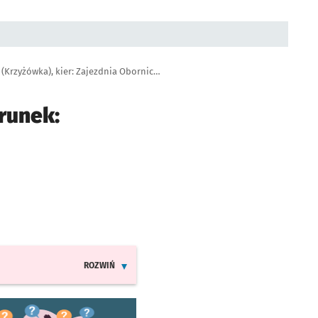
Autobus 319, przystanek Strzegomska (Krzyżówka), kier: Zajezdnia Obornicka
runek:
ROZWIŃ
INFORMACJE O ZMIANACH W ROZKŁADACH JAZDY LINI