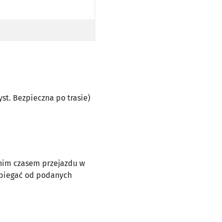
O PRZYST. BEZPIECZNA PO TRASIE)
 BEZPIECZNA PO TRASIE)
PRZYST. BEZPIECZNA PO TRASIE)
zyst. Bezpieczna po trasie)
dnim czasem przejazdu w
dbiegać od podanych