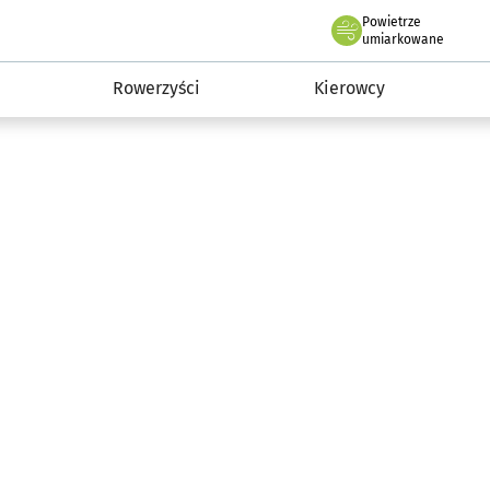
Powietrze
we Wrocławiu
munikacja
umiarkowane
Rowerzyści
Kierowcy