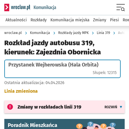
Serwis informacyjny wroclaw.pl podserwis: Komunikacja
Menu
Aktualności
Rozkłady
Komunikacja miejska
Zmiany
Piesi
Row
wroclaw.pl
Komunikacja
Rozkłady jazdy MPK
Linia 319
Autobu
Rozkład jazdy autobusu 319,
kierunek: Zajezdnia Obornicka
Przystanek Wejherowska (Hala Orbita)
Słupek: 12315
Ostatnia aktualizacja:
04.04.2026
Linia zmieniona
Zmiany w rozkładach
linii 319
ROZWIŃ
Poradnik Mieszkańca