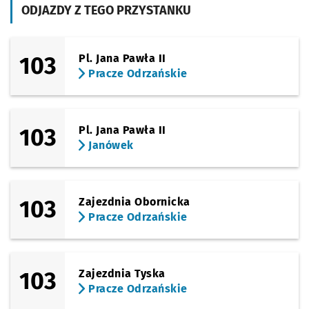
ODJAZDY Z TEGO PRZYSTANKU
Sprawdź p
Oporów
Oporów
(Grabiszyńska)
Sprawdź p
Grabiszy
Grabiszyńska (Cmentarz)
103
Pl. Jana Pawła II
Pracze Odrzańskie
(Grabiszyńska)
Sprawdź p
Fiołkowa
Fiołkowa
(Ostrowskiego)
Sprawdź p
FAT
FAT
103
Pl. Jana Pawła II
Janówek
(Ostrowskiego)
Sprawdź p
Ostrowsk
Ostrowskiego
Przystanek na życzenie
NŻ
(Krzemieniecka)
Sprawdź p
Końcowa
Końcowa
103
Zajezdnia Obornicka
Pracze Odrzańskie
(Krzemieniecka)
Sprawdź p
Krzemien
Krzemieniecka
(Krzemieniecka)
Sprawdź p
Trawowa
Trawowa
103
Zajezdnia Tyska
Pracze Odrzańskie
(Stanisławowska)
Sprawdź p
Stanisła
Stanisławowska (W.k. Formaty)