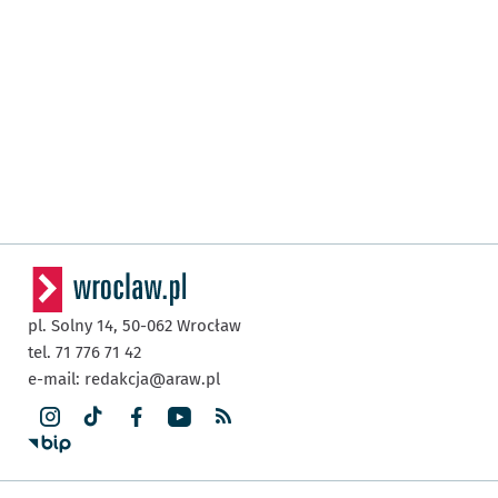
pl. Solny 14,
50-062
Wrocław
tel. 71 776 71 42
e-mail:
redakcja@araw.pl