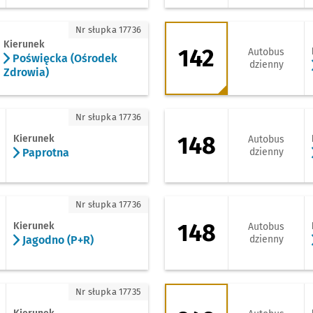
oświęcka (Ośrodek Zdrowia)
142 - kierunek Jar
Nr słupka 17736
Kierunek
142
Autobus
Poświęcka (Ośrodek
dzienny
Zdrowia)
aprotna
148 - kierunek Leśn
Nr słupka 17736
148
Kierunek
Autobus
Paprotna
dzienny
godno (P+R)
148 - kierunek Zaj
Nr słupka 17736
148
Kierunek
Autobus
Jagodno (P+R)
dzienny
arnołtów
249 - kierunek Krzy
Nr słupka 17735