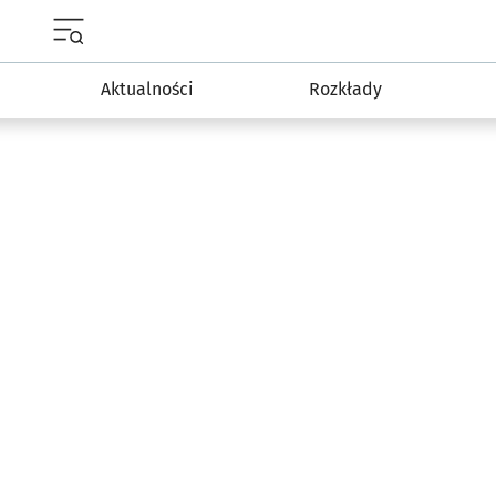
Menu główne portalu wroclaw.pl
Aktualności
Rozkłady