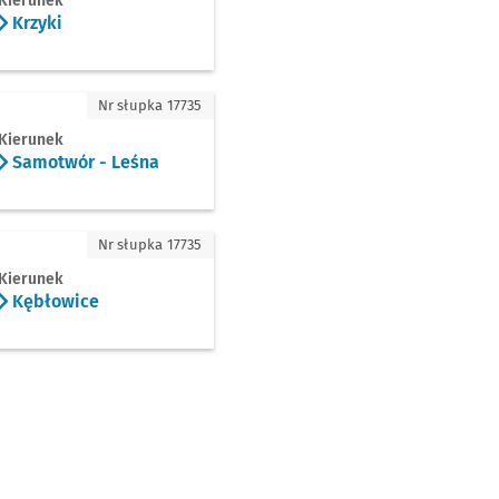
Kierunek
Krzyki
otwór - Leśna
Nr słupka 17735
Kierunek
Samotwór - Leśna
łowice
Nr słupka 17735
Kierunek
Kębłowice