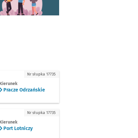
cze Odrzańskie
Nr słupka 17735
Kierunek
Pracze Odrzańskie
 Lotniczy
Nr słupka 17735
Kierunek
Port Lotniczy