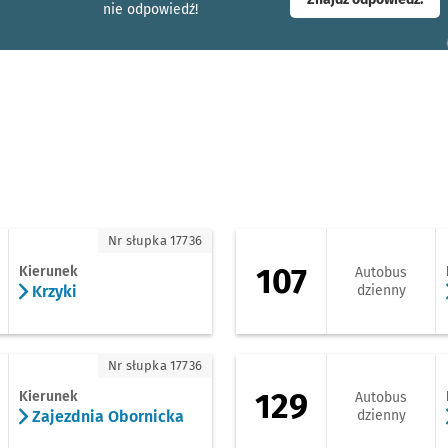
nie odpowiedź!
zyki
107 - kierunek Pra
Nr słupka 17736
107
Kierunek
Autobus
Krzyki
dzienny
ajezdnia Obornicka
129 - kierunek Port
Nr słupka 17736
129
Kierunek
Autobus
Zajezdnia Obornicka
dzienny