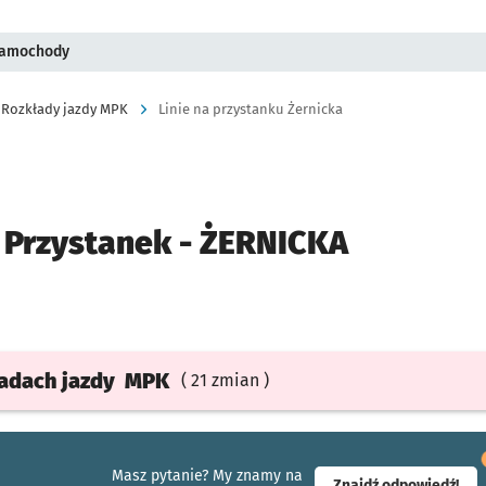
 samochody
Rozkłady jazdy MPK
Linie na przystanku Żernicka
Przystanek -
ŻERNICKA
ładach
jazdy
MPK
( 21 zmian )
Masz pytanie? My znamy na
- ot
Znajdź odpowiedź!