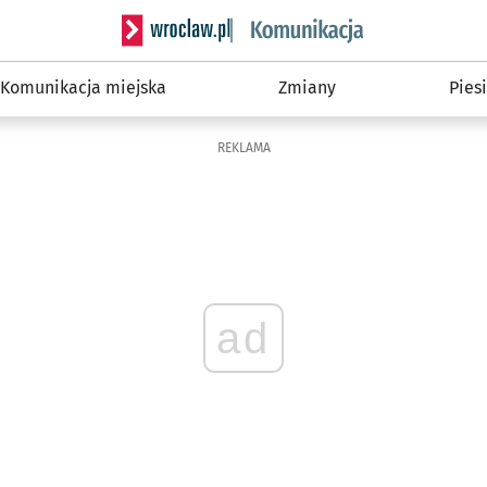
Serwis informacyjny wroclaw.pl podserwis: Ko
Komunikacja miejska
Zmiany
Piesi
REKLAMA
ad