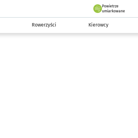
Powietrze
we Wrocławiu
munikacja
umiarkowane
Rowerzyści
Kierowcy