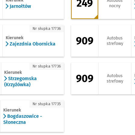
249
Kierunek
Autobus
Jarnołtów
nocny
ajezdnia Obornicka
909 - kierunek Sam
Nr słupka 17736
909
Kierunek
Autobus
Zajezdnia Obornicka
strefowy
trzegomska (Krzyżówka)
909 - kierunek Kęb
Nr słupka 17736
Kierunek
909
Autobus
Strzegomska
strefowy
(Krzyżówka)
ogdaszowice - Słoneczna
Nr słupka 17735
Kierunek
Bogdaszowice -
Słoneczna