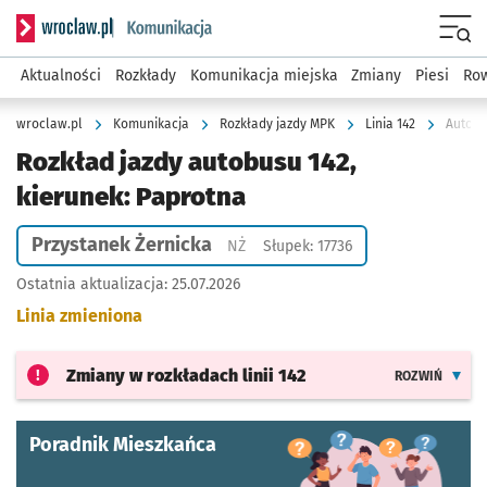
Serwis informacyjny wroclaw.pl podserwis: Komunikacja
Menu
Aktualności
Rozkłady
Komunikacja miejska
Zmiany
Piesi
Row
wroclaw.pl
Komunikacja
Rozkłady jazdy MPK
Linia 142
Autobu
Rozkład jazdy autobusu 142,
kierunek: Paprotna
Przystanek Żernicka
Przystanek na życzenie
NŻ
Słupek: 17736
Ostatnia aktualizacja:
25.07.2026
Linia zmieniona
Zmiany w rozkładach
linii 142
ROZWIŃ
Poradnik Mieszkańca