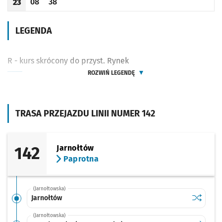
08
38
23
Odjazd
minut po godzinie 23
Odjazd
minut po godzinie 23
Godzina odjazdu
LEGENDA
R - kurs skrócony do przyst. Rynek
ROZWIŃ LEGENDĘ
TRASA PRZEJAZDU LINII NUMER 142
142
Jarnołtów
Paprotna
(Jarnołtowska)
Sprawdź p
Jarnołtó
Jarnołtów
(Jarnołtowska)