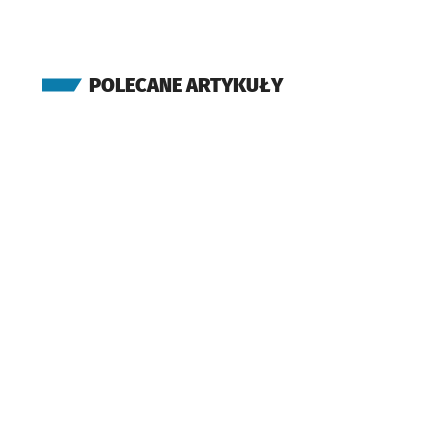
(Osobowicka)
Serbska (C.K. Agora)
Przystanek na życzenie
NŻ
(Łużycka)
POLECANE ARTYKUŁY
Łużycka
(Bezpieczna)
Różanka
(Obornicka)
Bezpieczna
(Obornicka)
Paprotna