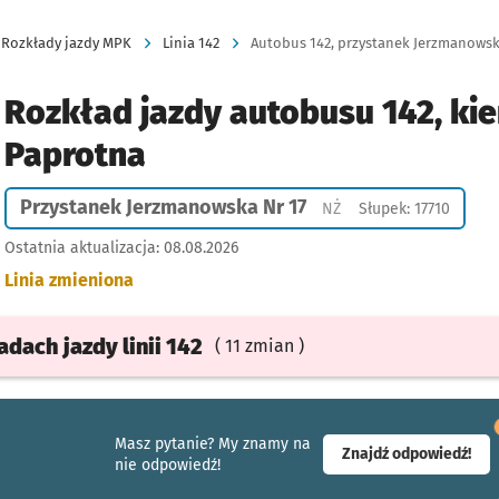
Rozkłady jazdy MPK
Linia 142
Autobus 142, przystanek Jerzmanowska
Rozkład jazdy autobusu 142, kie
Paprotna
Przystanek Jerzmanowska Nr 17
Przystanek na życzeni
NŻ
Słupek: 17710
Ostatnia aktualizacja:
08.08.2026
Linia zmieniona
ładach
jazdy
linii 142
( 11 zmian )
Masz pytanie? My znamy na
- ot
Znajdź odpowiedź!
nie odpowiedź!