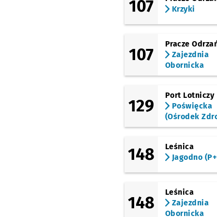
107
(Żernicka)
Krzyki
Żerniki
(Żernicka)
Szczecińska
Pracze Odrza
107
Zajezdnia
(Żernicka)
Kołobrzeska
Obornicka
(Żernicka)
Wrocław Nowy Dwór
Port Lotniczy
(P+R)
129
Poświęcka
(Rogowska)
(Ośrodek Zdr
Rogowska (Ośrodek
Sportu)
(Gubińska)
Leśnica
148
Chociebuska (C. K.
Jagodno (P+
Nowy Pafawag)
(TAT)
Strzegomska
Leśnica
(Krzyżówka)
148
Zajezdnia
(TAT)
Obornicka