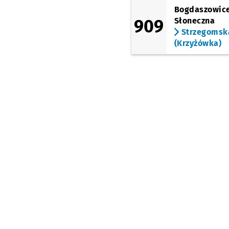
(Legnicka)
Bogdaszowice
Młodych Techników
909
Słoneczna
Akademia Sztuk
Strzegomsk
Teatralnych
(Krzyżówka)
(Legnicka)
Pl. Jana Pawła II
(Kazimierza Wielkiego)
Rynek
(Pomorska)
Mosty Pomorskie
(Pomorska)
Pomorska
(Pomorska)
Pl. Staszica
(Reymonta)
Kleczkowska
(Osobowicka)
Most Osobowicki