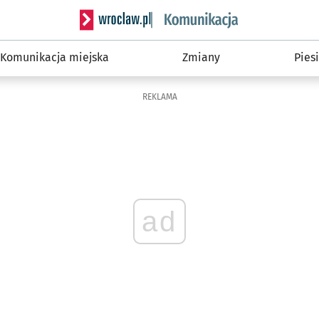
Serwis informacyjny wroclaw.pl podserwis: Ko
Komunikacja miejska
Zmiany
Piesi
REKLAMA
ad