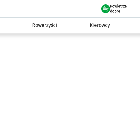
Powietrze
we Wrocławiu
munikacja
dobre
Rowerzyści
Kierowcy