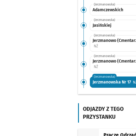
(Jerzmanowska)
Adamczewskich
(Jerzmanowska)
Jasińskiej
(Jerzmanowska)
Jerzmanowo (Cmentarz 
Przystanek na życzenie
NŻ
(Jerzmanowska)
Jerzmanowo (Cmentarz
Przystanek na życzenie
NŻ
(Jerzmanowska)
Jerzmanowska Nr 17
N
(Jerzmanowska)
Jerzmanowska Nr 9
NŻ
ODJAZDY Z TEGO
(Jerzmanowska)
Żernicka
Przystanek 
NŻ
PRZYSTANKU
(Żernicka)
Strachowicka
Pracze Odrza