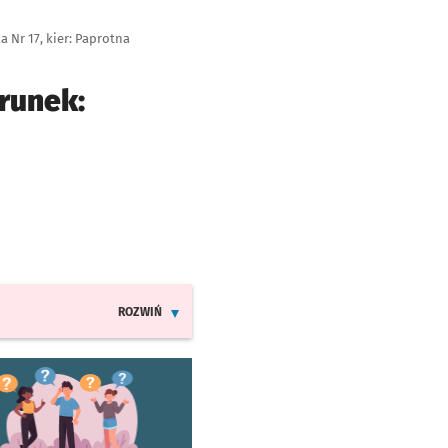
 Nr 17, kier: Paprotna
runek:
e
ROZWIŃ
INFORMACJE O ZMIANACH W ROZKŁADACH JAZDY LINI
worzy się w nowej karcie