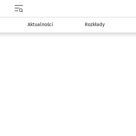
Menu główne portalu wroclaw.pl
Aktualności
Rozkłady