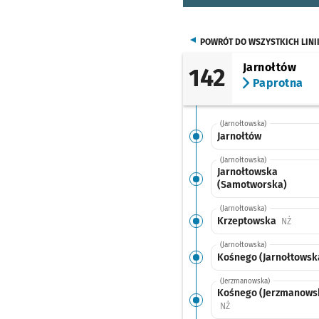
POWRÓT DO WSZYSTKICH LINI
Jarnołtów
142
Paprotna
(Jarnołtowska)
Jarnołtów
(Jarnołtowska)
Jarnołtowska
(Samotworska)
(Jarnołtowska)
Krzeptowska
Przysta
NŻ
(Jarnołtowska)
Kośnego (Jarnołtowsk
(Jerzmanowska)
Kośnego (Jerzmanows
Przystanek na życzenie
NŻ