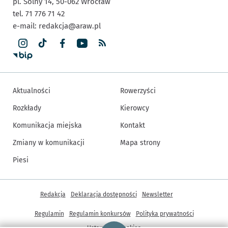
pl. Solny 14,
50-062
Wrocław
tel. 71 776 71 42
e-mail:
redakcja@araw.pl
Aktualności
Rowerzyści
Rozkłady
Kierowcy
Komunikacja miejska
Kontakt
Zmiany w komunikacji
Mapa strony
Piesi
Inne informacje
Redakcja
Deklaracja dostępności
Newsletter
Regulamin
Regulamin konkursów
Polityka prywatności
Strona główna - wroclaw.pl
Ustawienia cookies