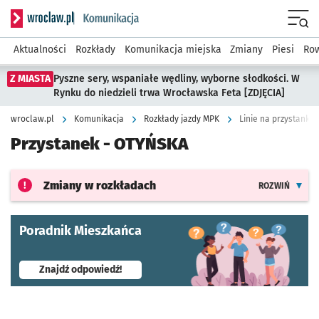
Serwis informacyjny wroclaw.pl podserwis: Komunikacja
Menu
Aktualności
Rozkłady
Komunikacja miejska
Zmiany
Piesi
Row
Z MIASTA
Pyszne sery, wspaniałe wędliny, wyborne słodkości. W
Rynku do niedzieli trwa Wrocławska Feta [ZDJĘCIA]
wroclaw.pl
Komunikacja
Rozkłady jazdy MPK
Linie na przystanku
Przystanek -
OTYŃSKA
Zmiany w rozkładach
ROZWIŃ
Poradnik Mieszkańca
- otworzy się w nowej karcie
Znajdź odpowiedź!