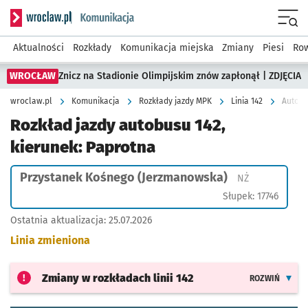
Serwis informacyjny wroclaw.pl podserwis: Komunikacja
Menu
Aktualności
Rozkłady
Komunikacja miejska
Zmiany
Piesi
Row
WROCŁAW
Znicz na Stadionie Olimpijskim znów zapłonął | ZDJĘCIA
wroclaw.pl
Komunikacja
Rozkłady jazdy MPK
Linia 142
Autobu
Rozkład jazdy autobusu 142,
kierunek: Paprotna
Przystanek Kośnego (Jerzmanowska)
Przystanek na
NŻ
Słupek: 17746
Ostatnia aktualizacja:
25.07.2026
Linia zmieniona
Zmiany w rozkładach
linii 142
ROZWIŃ