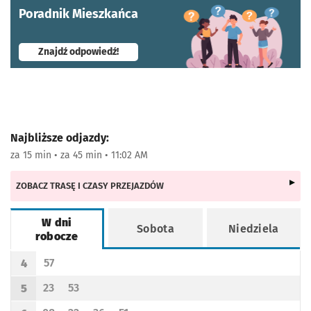
Poradnik Mieszkańca
- otworzy się w nowej karcie
Znajdź odpowiedź!
Najbliższe odjazdy:
za 15 min • za 45 min • 11:02 AM
ZOBACZ TRASĘ I CZASY PRZEJAZDÓW
W dni
Sobota
Niedziela
robocze
Rozkład jazdy -
W dni robocze
57
4
Odjazd
minut po godzinie 4
Godzina odjazdu
23
53
5
Odjazd
minut po godzinie 5
Odjazd
minut po godzinie 5
Godzina odjazdu