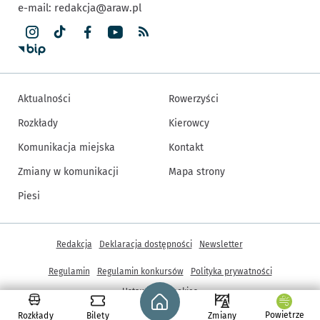
e-mail:
redakcja@araw.pl
Aktualności
Rowerzyści
Rozkłady
Kierowcy
Komunikacja miejska
Kontakt
Zmiany w komunikacji
Mapa strony
Piesi
Inne informacje
Redakcja
Deklaracja dostępności
Newsletter
Regulamin
Regulamin konkursów
Polityka prywatności
Strona główna - wroclaw.pl
Ustawienia cookies
Powietrze
Rozkłady
Bilety
Zmiany
© Copyright 2005-2026, ARAW S.A., Gmina Wrocław